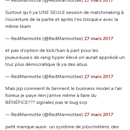
— RedMarmotte (@RedMarmottee)
27 mars 2017
Surtout qu'il ya UNE SEULE session de matchmaking à
l'ouverture de la partie et après t'es bloqué.e avec la
même team
— RedMarmotte (@RedMarmottee)
27 mars 2017
et pas d'option de kick/ban à part pour les
joueur.euse.s de rang hyper élevé on aurait apprécié un
truc plus démocratique là ya des abus
— RedMarmotte (@RedMarmottee)
27 mars 2017
Mais jsp comment ils tiennent le business model a l'air
foireux je paye rien j'arrive même à faire du
BÉNÉFICE??? signalez pas le bug svp
— RedMarmotte (@RedMarmottee)
27 mars 2017
petit manque aussi : un système de jobs/métiers, des