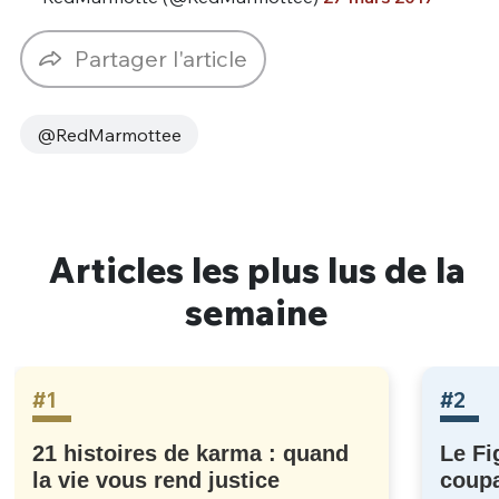
Partager l'article
@RedMarmottee
Articles les plus lus de la
semaine
#1
#2
21 histoires de karma : quand
Le Fi
la vie vous rend justice
coupa