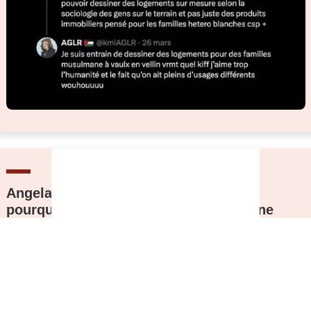
Angela Rostas, tuée parce que Rom :
pourquoi son nom ne mérite-t-il pas une
minute de silence ?