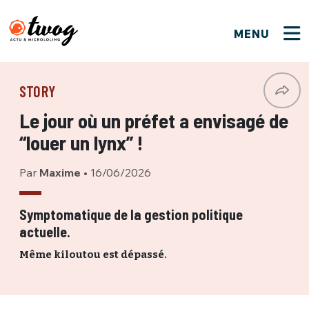
MENU
FERMER
FERMER
Bienvenue !
VOTRE PARTICIPATION
STORY
Que souhaitez-vous proposer ?
JE M'INSCRIS
Le jour où un préfet a envisagé de
PSEUDO
*
Quelques tweets
“louer un lynx” !
Connexion
Par
Maxime
•
16/06/2026
EMAIL
*
C'EST PARTI
PSEUDO
Ma propre sélection
Symptomatique de la gestion politique
actuelle.
PASSWORD
*
Mot de passe perdu ?
MOT DE PASSE
Même kiloutou est dépassé.
M'INSCRIRE
ME CONNECTER
JE M'INSCRIS
CONNEXION