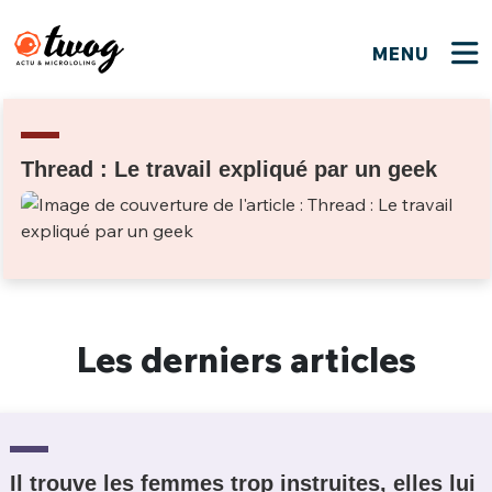
MENU
FERMER
FERMER
Bienvenue !
VOTRE PARTICIPATION
Que souhaitez-vous proposer ?
JE M'INSCRIS
Thread : Le travail expliqué par un geek
PSEUDO
*
Quelques tweets
Connexion
EMAIL
*
C'EST PARTI
PSEUDO
Ma propre sélection
Les derniers articles
PASSWORD
*
Mot de passe perdu ?
MOT DE PASSE
M'INSCRIRE
ME CONNECTER
JE M'INSCRIS
Il trouve les femmes trop instruites, elles lui
CONNEXION