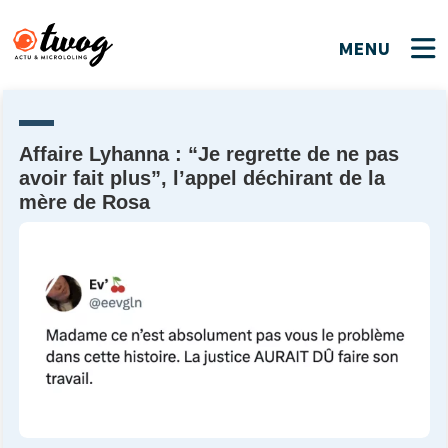
MENU
FERMER
FERMER
Bienvenue !
VOTRE PARTICIPATION
Que souhaitez-vous proposer ?
JE M'INSCRIS
Affaire Lyhanna : “Je regrette de ne pas
avoir fait plus”, l’appel déchirant de la
PSEUDO
*
Quelques tweets
mère de Rosa
Connexion
EMAIL
*
C'EST PARTI
PSEUDO
Ma propre sélection
PASSWORD
*
Mot de passe perdu ?
MOT DE PASSE
M'INSCRIRE
ME CONNECTER
JE M'INSCRIS
CONNEXION