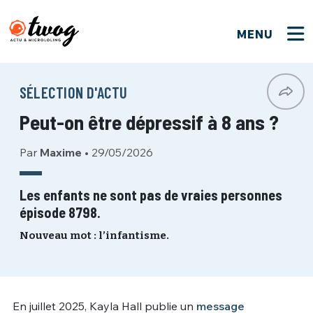
MENU
FERMER
FERMER
Bienvenue !
VOTRE PARTICIPATION
SÉLECTION D'ACTU
Que souhaitez-vous proposer ?
JE M'INSCRIS
Peut-on être dépressif à 8 ans ?
PSEUDO
*
Quelques tweets
Par
Maxime
•
29/05/2026
Connexion
EMAIL
*
C'EST PARTI
PSEUDO
Les enfants ne sont pas de vraies personnes
épisode 8798.
Ma propre sélection
PASSWORD
*
Nouveau mot : l’infantisme.
Mot de passe perdu ?
MOT DE PASSE
M'INSCRIRE
ME CONNECTER
JE M'INSCRIS
En juillet 2025, Kayla Hall publie un
message
CONNEXION