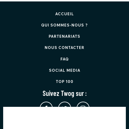
ACCUEIL
QUI SOMMES-NOUS ?
PARTENARIATS
NOUS CONTACTER
FAQ
SOCIAL MEDIA
TOP 100
Suivez Twog sur :
Twog est protégé par reCAPTCHA et applique les
Règles de
confidentialité
et les
Conditions d'utilisation
de Google.