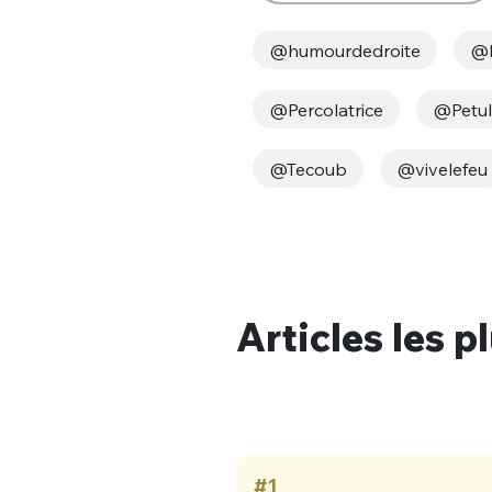
@humourdedroite
@l
@Percolatrice
@Petu
@Tecoub
@vivelefeu
Bienve
Articles les p
PSEUDO
*
VOTRE PARTICIPATION
Que souhaitez
EMAIL
*
Quelque
#1