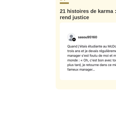
tweets
PASSWORD
*
ompris que votre
21 histoires de karma 
rend justice
C'EST PARTI
JE M'INS