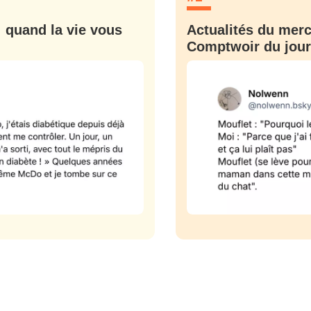
sélection
CO
: quand la vie vous
Actualités du mercr
Comptwoir du jour
M'INSCRIRE
CRIS
ME CONNECTER