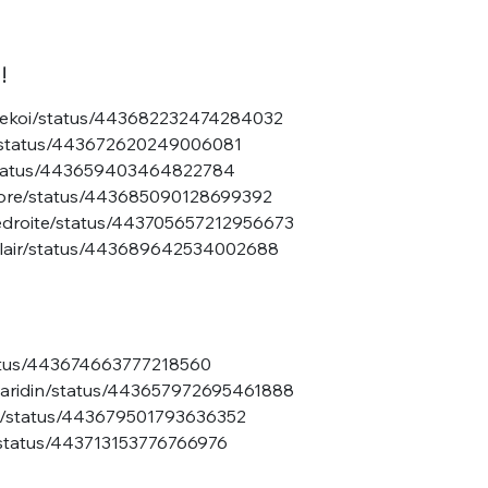
!
ortekoi/status/443682232474284032
eu/status/443672620249006081
/status/443659403464822784
Moore/status/443685090128699392
dedroite/status/443705657212956673
nclair/status/443689642534002688
tatus/443674663777218560
egaridin/status/443657972695461888
del/status/443679501793636352
i/status/443713153776766976