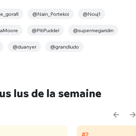
e_gorafi
@Nain_Portekoi
@Nouj1
laMoore
@PitiPuddel
@supermegaridin
@duanyer
@grandludo
nue !
Con
lus lus de la semaine
PSEUDO
-vous proposer ?
MOT DE PASSE
s
Ma propre
#2