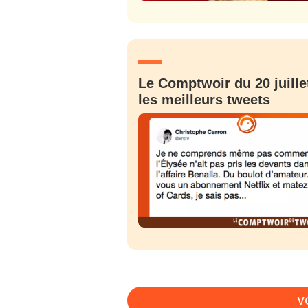
PSEUDO
*
VOTRE PARTICIPATION
Que souhaitez
EMAIL
*
Le Comptwoir du 20 juille
Quelque
les meilleurs tweets
tweets
PASSWORD
*
C'EST PARTI
JE M'INS
V