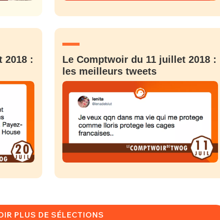
PSEUDO
-vous proposer ?
MOT DE PASSE
t 2018 :
Le Comptwoir du 11 juillet 2018 :
s
Ma propre
les meilleurs tweets
sélection
CO
M'INSCRIRE
CRIS
ME CONNECTER
OIR PLUS DE SÉLECTIONS