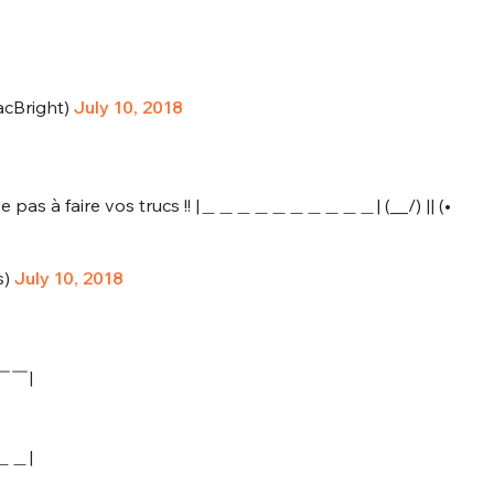
cBright)
July 10, 2018
s à faire vos trucs !! |＿＿＿＿＿＿＿＿＿＿| (__/) || (•
s)
July 10, 2018
￣￣|
＿＿|