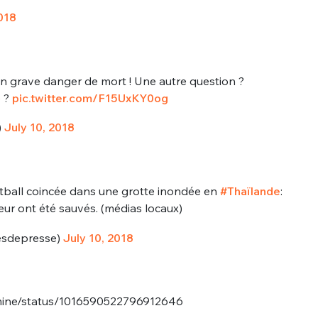
018
en grave danger de mort ! Une autre question ?
e ?
pic.twitter.com/F15UxKY0og
)
July 10, 2018
tball coincée dans une grotte inondée en
#Thaïlande
:
neur ont été sauvés. (médias locaux)
esdepresse)
July 10, 2018
amine/status/1016590522796912646