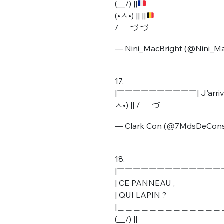
(__/) ||
(•ㅅ•) || ||
/ づ づ
— Nini_MacBright (@Nini_Ma
17.
|￣￣￣￣￣￣￣￣￣￣| J'arrive pa
ㅅ•) || / づ
— Clark Con (@7MdsDeCon
18.
|￣￣￣￣￣￣￣￣￣￣￣￣￣
| CE PANNEAU ,
| QUI LAPIN ?
|＿＿＿＿＿＿＿＿＿＿＿＿＿
(__/) ||