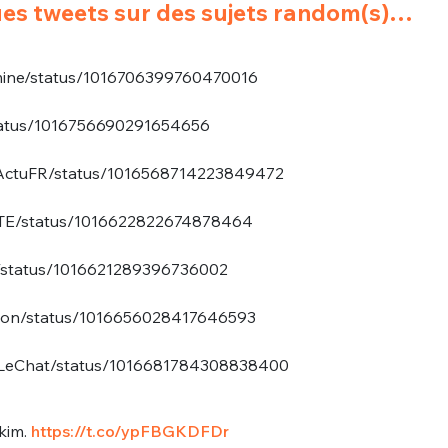
lques tweets sur des sujets random(s)…
amine/status/1016706399760470016
/status/1016756690291654656
rsActuFR/status/1016568714223849472
ARTE/status/1016622822674878464
te/status/1016621289396736002
enton/status/1016656028417646593
ouLeChat/status/1016681784308838400
akim.
https://t.co/ypFBGKDFDr