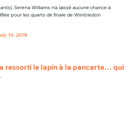
nts), Serena Williams n’a laissé aucune chance à
lifiée pour les quarts de finale de Wimbledon
uly 10, 2018
nue !
Con
 a ressorti le lapin à la pancarte… qui
.
PSEUDO
-vous proposer ?
MOT DE PASSE
s
Ma propre