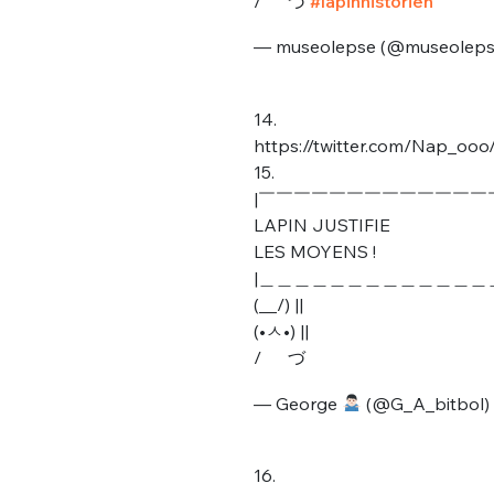
/ づ
#lapinhistorien
tweets
PASSWORD
*
— museolepse (@museolep
C'EST PARTI
14.
JE M'INS
https://twitter.com/Nap_oo
15.
|￣￣￣￣￣￣￣￣￣￣￣￣￣
LAPIN JUSTIFIE
LES MOYENS !
|＿＿＿＿＿＿＿＿＿＿＿＿＿
(__/) ||
(•ㅅ•) ||
/ づ
— George
(@G_A_bitbol)
16.