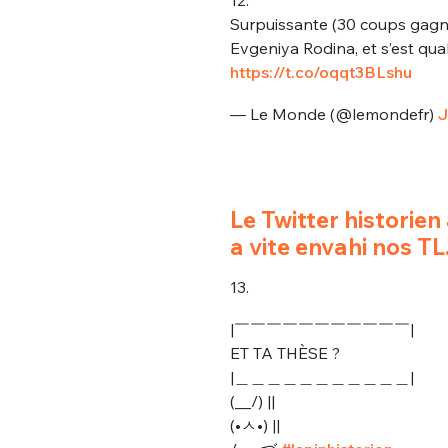
12.
Surpuissante (30 coups gagna
Evgeniya Rodina, et s’est qua
https://t.co/oqqt3BLshu
— Le Monde (@lemondefr)
J
Bienve
Le Twitter historien
a vite envahi nos TL
13.
PSEUDO
*
VOTRE PARTICIPATION
|￣￣￣￣￣￣￣￣￣￣￣|
Que souhaitez
ET TA THÈSE ?
|＿＿＿＿＿＿＿＿＿＿＿|
EMAIL
*
(__/) ||
Quelque
(•ㅅ•) ||