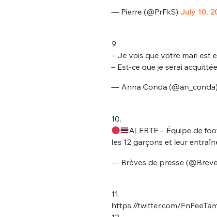
— Pierre (@PrFkS)
July 10, 2
9.
– Je vois que votre mari est 
– Est-ce que je serai acquitté
— Anna Conda (@an_conda
10.
ALERTE – Équipe de foo
les 12 garçons et leur entraî
— Brèves de presse (@Brev
11.
https://twitter.com/EnFeeT