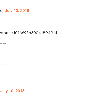
sélection
CO
se)
July 10, 2018
M'INSCRIRE
CRIS
o/status/1016695630041894914
ME CONNECTER
￣￣|
＿＿|
July 10, 2018