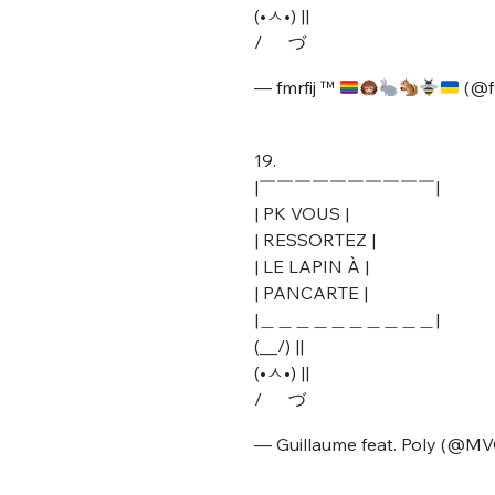
(•ㅅ•) ||
/ づ
— fmrfij ™
(@fm
19.
|￣￣￣￣￣￣￣￣￣￣|
| PK VOUS |
| RESSORTEZ |
| LE LAPIN À |
| PANCARTE |
|＿＿＿＿＿＿＿＿＿＿|
(__/) ||
(•ㅅ•) ||
/ づ
— Guillaume feat. Poly (@