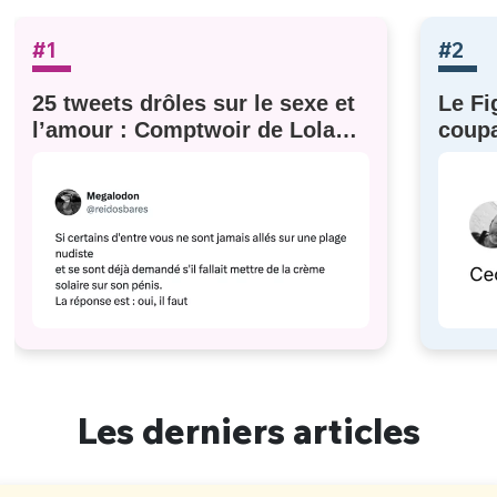
#1
#2
25 tweets drôles sur le sexe et
Le Fi
l’amour : Comptwoir de Lola
coupa
#629
à eux)
Les derniers articles