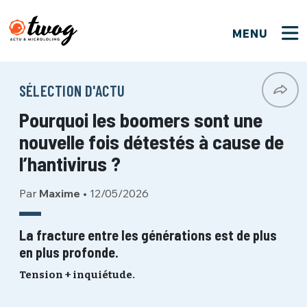
MENU
FERMER
FERMER
Bienvenue !
VOTRE PARTICIPATION
SÉLECTION D'ACTU
Que souhaitez-vous proposer ?
JE M'INSCRIS
Pourquoi les boomers sont une
PSEUDO
*
Quelques tweets
nouvelle fois détestés à cause de
Connexion
l’hantivirus ?
EMAIL
*
C'EST PARTI
PSEUDO
Par
Maxime
•
12/05/2026
Ma propre sélection
PASSWORD
*
La fracture entre les générations est de plus
Mot de passe perdu ?
MOT DE PASSE
en plus profonde.
M'INSCRIRE
Tension + inquiétude.
ME CONNECTER
JE M'INSCRIS
CONNEXION