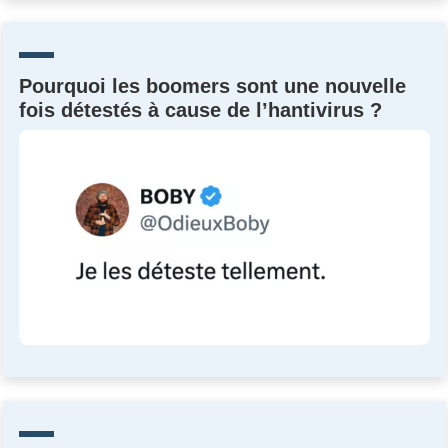
Un Thread
Pourquoi les boomers sont une nouvelle
C'EST PARTI
fois détestés à cause de l’hantivirus ?