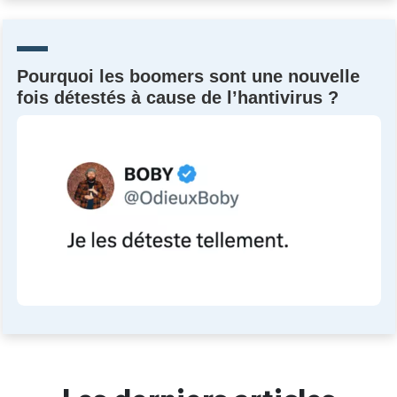
Un Thread
Pourquoi les boomers sont une nouvelle
C'EST PARTI
fois détestés à cause de l’hantivirus ?