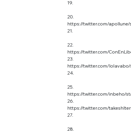
19.
20.
https://twitter.com/apollun
21.
22.
https://twitter.com/ConEnLi
Bienve
23.
https://twitter.com/loIava
24.
25.
PSEUDO
*
VOTRE PARTICIPATION
https://twitter.com/inbeho
Que souhaitez
26.
https://twitter.com/takeshl
EMAIL
*
27.
Quelque
28.