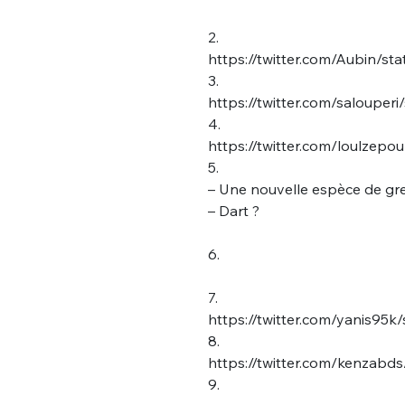
2.
https://twitter.com/Aubin/s
3.
https://twitter.com/saloupe
4.
https://twitter.com/loulze
5.
– Une nouvelle espèce de gre
– Dart ?
6.
7.
https://twitter.com/yanis9
8.
https://twitter.com/kenzab
9.