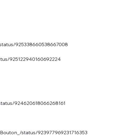
oy/status/925338660538667008
status/925122940160692224
e/status/924620618066268161
esBouton_/status/923977969231716353