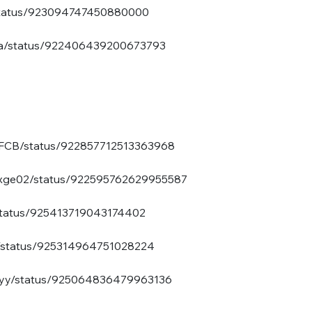
sélection
i/status/923094747450880000
CO
aaa/status/922406439200673793
M'INSCRIRE
CRIS
ME CONNECTER
zoFCB/status/922857712513363968
a_rxge02/status/922595762629955587
i/status/925413719043174402
_/status/925314964751028224
joyy/status/925064836479963136