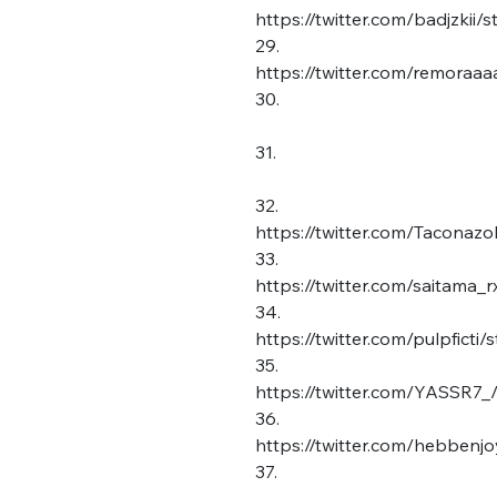
tweets
https://twitter.com/badjzki
PASSWORD
*
29.
https://twitter.com/remora
C'EST PARTI
30.
JE M'INS
31.
32.
https://twitter.com/Tacona
33.
https://twitter.com/saitam
34.
https://twitter.com/pulpfict
35.
https://twitter.com/YASSR7
36.
https://twitter.com/hebben
37.