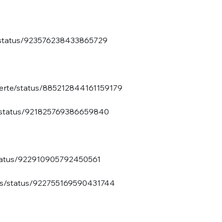
e/status/923576238433865729
berte/status/885212844161159179
nue !
Con
bo/status/921825769386659840
PSEUDO
/status/922910905792450561
-vous proposer ?
ters/status/922755169590431744
MOT DE PASSE
s
Ma propre