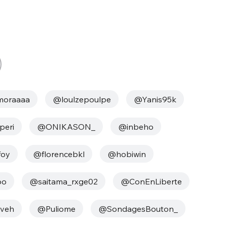
oraaaa
@loulzepoulpe
@Yanis95k
peri
@ONIKASON_
@inbeho
foy
@florencebkl
@hobiwin
bo
@saitama_rxge02
@ConEnLiberte
veh
@Puliome
@SondagesBouton_