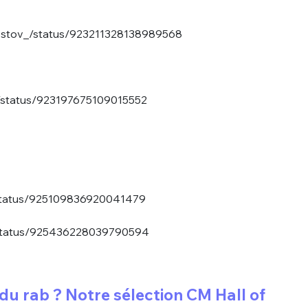
nKostov_/status/923211328138989568
d/status/923197675109015552
e/status/925109836920041479
n/status/925436228039790594
du rab ? Notre sélection CM Hall of