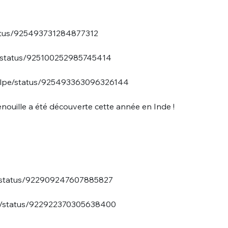
tatus/925493731284877312
ri/status/925100252985745414
poulpe/status/925493363096326144
nouille a été découverte cette année en Inde !
5k/status/922909247607885827
ds/status/922922370305638400