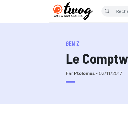
GEN Z
Le Comptw
Par
Ptolomus
•
02/11/2017