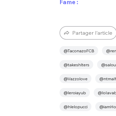
Fame :
Partager l'article
@TaconazoFCB
@rem
@takeshlters
@salou
@Vazzolove
@ntmaI
@leroiayub
@loIava
@hlelopucci
@iamHo