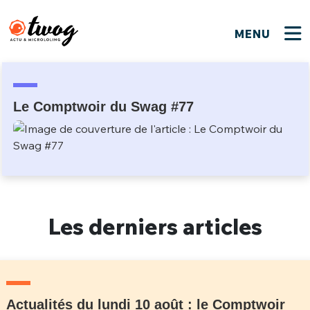
MENU
FERMER
FERMER
Bienvenue !
VOTRE PARTICIPATION
Que souhaitez-vous proposer ?
JE M'INSCRIS
Le Comptwoir du Swag #77
PSEUDO
*
Quelques tweets
Connexion
EMAIL
*
C'EST PARTI
PSEUDO
Ma propre sélection
Les derniers articles
PASSWORD
*
Mot de passe perdu ?
MOT DE PASSE
M'INSCRIRE
ME CONNECTER
JE M'INSCRIS
Actualités du lundi 10 août : le Comptwoir
CONNEXION