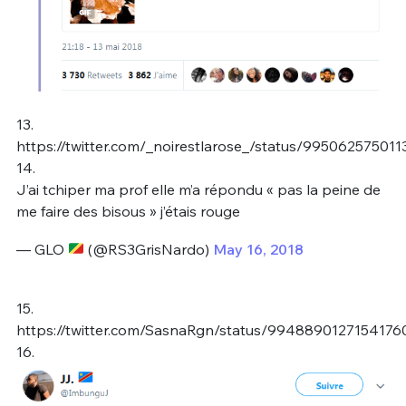
13.
https://twitter.com/_noirestlarose_/status/99506257501
14.
J’ai tchiper ma prof elle m’a répondu « pas la peine de
me faire des bisous » j’étais rouge
— GLO
(@RS3GrisNardo)
May 16, 2018
15.
https://twitter.com/SasnaRgn/status/9948890127154176
16.