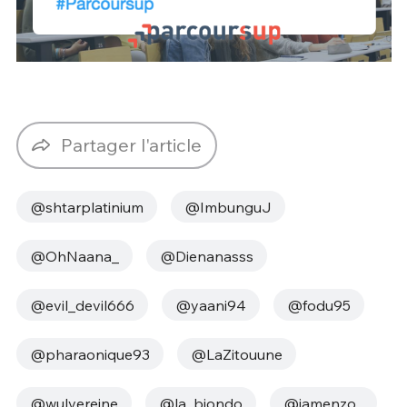
Partager l'article
@shtarplatinium
@ImbunguJ
@OhNaana_
@Dienanasss
@evil_devil666
@yaani94
@fodu95
@pharaonique93
@LaZitouune
@wulvereine
@la_biondo
@iamenzo_