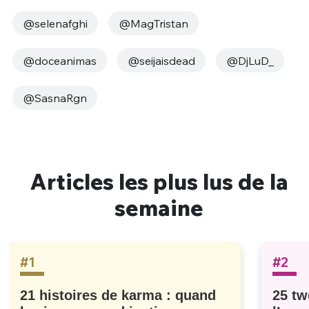
@selenafghi
@MagTristan
@doceanimas
@seijaisdead
@DjLuD_
@SasnaRgn
Articles les plus lus de la
semaine
#1
#2
21 histoires de karma : quand
25 tw