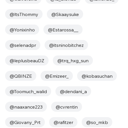
@ltsThommy
@Skaaysuke
@Yonixinho
@Estarossa__
@selenadpr
@itsninobitchez
@leplusbeauDZ
@trq_hxg_sun
@QBINZE
@Emizeer_
@kobasuchan
@Toomuch_walid
@dendani_a
@naaxance223
@cvrentin
@Giovany_Prt
@rafitzer
@so_mkb