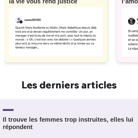
la vie vous rend justice
l’amo
#629
Les derniers articles
Il trouve les femmes trop instruites, elles lui
répondent