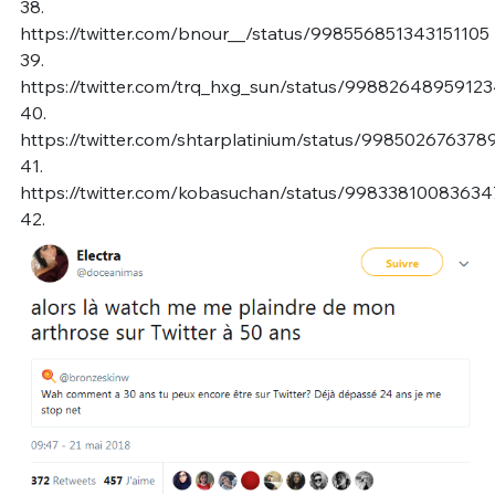
38.
https://twitter.com/bnour__/status/998556851343151105
39.
https://twitter.com/trq_hxg_sun/status/9988264895912
40.
https://twitter.com/shtarplatinium/status/99850267637
41.
https://twitter.com/kobasuchan/status/99833810083634
42.