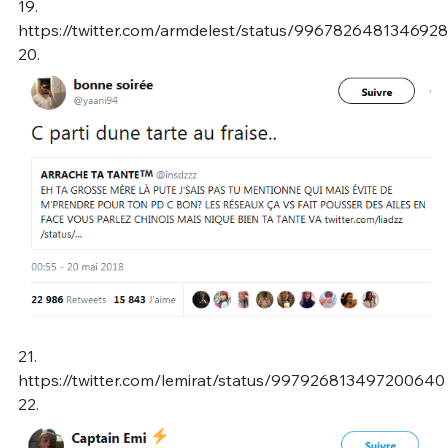
19.
https://twitter.com/armdelest/status/996782648134692
20.
21.
https://twitter.com/lemirat/status/997926813497200640
22.