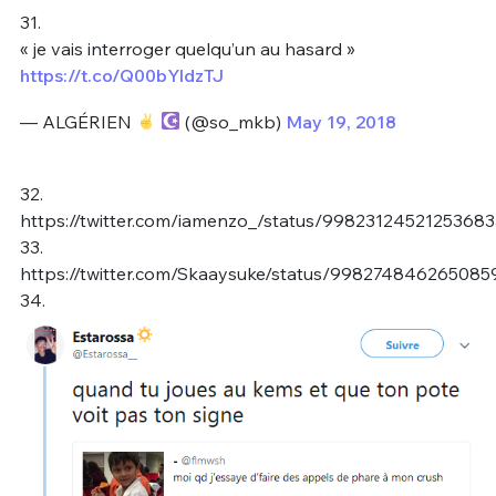
31.
« je vais interroger quelqu’un au hasard »
https://t.co/Q00bYldzTJ
— ALGÉRIEN
(@so_mkb)
May 19, 2018
32.
https://twitter.com/iamenzo_/status/99823124521253683
33.
https://twitter.com/Skaaysuke/status/998274846265085
34.