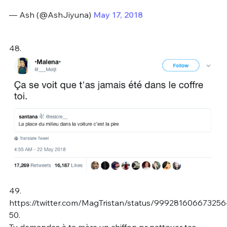
— Ash (@AshJiyuna)
May 17, 2018
48.
49.
https://twitter.com/MagTristan/status/99928160667325
50.
Tu demandes à ta mère un chiffon pr nettoyer tes