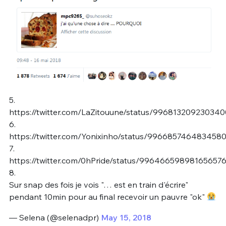
5.
https://twitter.com/LaZitouune/status/99681320923034
6.
https://twitter.com/Yonixinho/status/996685746483458
7.
https://twitter.com/0hPride/status/99646659898165657
8.
Sur snap des fois je vois "… est en train d'écrire"
pendant 10min pour au final recevoir un pauvre "ok"
— Selena (@selenadpr)
May 15, 2018