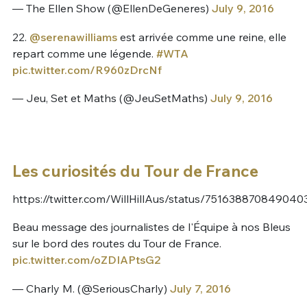
— The Ellen Show (@EllenDeGeneres)
July 9, 2016
22.
@serenawilliams
est arrivée comme une reine, elle
repart comme une légende.
#WTA
pic.twitter.com/R960zDrcNf
— Jeu, Set et Maths (@JeuSetMaths)
July 9, 2016
Les curiosités du Tour de France
https://twitter.com/WillHillAus/status/75163887084904
Beau message des journalistes de l'Équipe à nos Bleus
sur le bord des routes du Tour de France.
pic.twitter.com/oZDIAPtsG2
— Charly M. (@SeriousCharly)
July 7, 2016