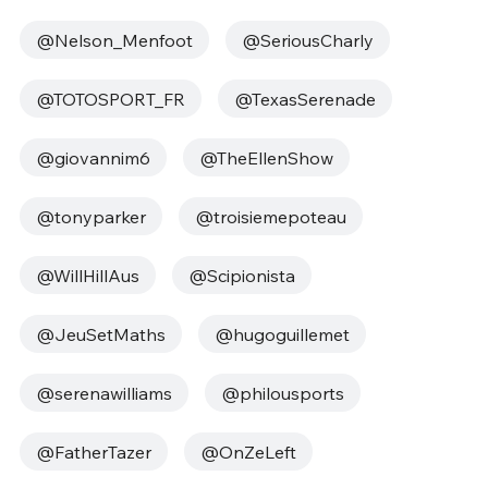
@Nelson_Menfoot
@SeriousCharly
@TOTOSPORT_FR
@TexasSerenade
@giovannim6
@TheEllenShow
@tonyparker
@troisiemepoteau
@WillHillAus
@Scipionista
@JeuSetMaths
@hugoguillemet
@serenawilliams
@philousports
@FatherTazer
@OnZeLeft