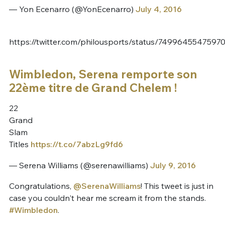
— Yon Ecenarro (@YonEcenarro)
July 4, 2016
https://twitter.com/philousports/status/7499645547597
Wimbledon, Serena remporte son
22ème titre de Grand Chelem !
22
Grand
Slam
Titles
https://t.co/7abzLg9fd6
— Serena Williams (@serenawilliams)
July 9, 2016
Congratulations,
@SerenaWilliams
! This tweet is just in
case you couldn't hear me scream it from the stands.
#Wimbledon
.