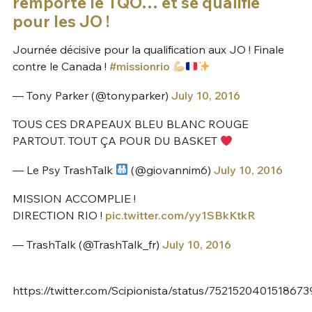
remporte le TQO… et se qualifie
pour les JO !
Journée décisive pour la qualification aux JO ! Finale
contre le Canada !
#missionrio
— Tony Parker (@tonyparker)
July 10, 2016
TOUS CES DRAPEAUX BLEU BLANC ROUGE
PARTOUT. TOUT ÇA POUR DU BASKET
— Le Psy TrashTalk
(@giovannim6)
July 10, 2016
MISSION ACCOMPLIE !
DIRECTION RIO !
pic.twitter.com/yy1SBkKtkR
— TrashTalk (@TrashTalk_fr)
July 10, 2016
https://twitter.com/Scipionista/status/752152040151867