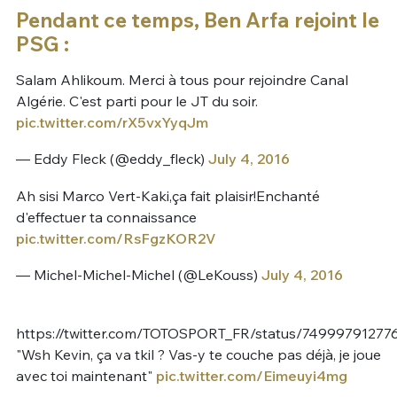
Pendant ce temps, Ben Arfa rejoint le
PSG :
Salam Ahlikoum. Merci à tous pour rejoindre Canal
Algérie. C'est parti pour le JT du soir.
pic.twitter.com/rX5vxYyqJm
— Eddy Fleck (@eddy_fleck)
July 4, 2016
Ah sisi Marco Vert-Kaki,ça fait plaisir!Enchanté
d'effectuer ta connaissance
pic.twitter.com/RsFgzKOR2V
— Michel-Michel-Michel (@LeKouss)
July 4, 2016
https://twitter.com/TOTOSPORT_FR/status/7499979127
"Wsh Kevin, ça va tkil ? Vas-y te couche pas déjà, je joue
avec toi maintenant"
pic.twitter.com/Eimeuyi4mg