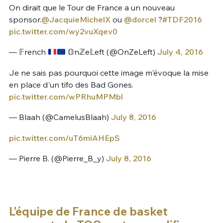
On dirait que le Tour de France a un nouveau
sponsor.
@JacquieMichelX
ou
@dorcel
?
#TDF2016
pic.twitter.com/wy2vuXqev0
— 𝔽rench
𝕆nℤe𝕃eft (@OnZeLeft)
July 4, 2016
Je ne sais pas pourquoi cette image m'évoque la mise
en place d'un tifo des Bad Gones.
pic.twitter.com/wPRhuMPMbl
— Blaah (@CamelusBlaah)
July 8, 2016
pic.twitter.com/uT6miAHEpS
— Pierre B. (@Pierre_B_y)
July 8, 2016
L’équipe de France de basket