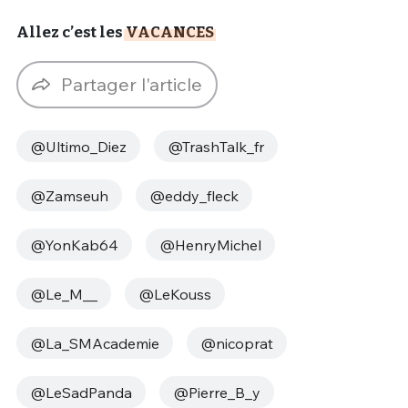
Allez c’est les
VACANCES
Partager l'article
@Ultimo_Diez
@TrashTalk_fr
@Zamseuh
@eddy_fleck
@YonKab64
@HenryMichel
@Le_M__
@LeKouss
@La_SMAcademie
@nicoprat
@LeSadPanda
@Pierre_B_y