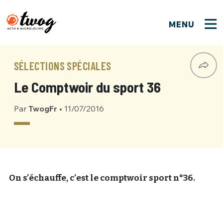
MENU
FERMER
FERMER
Bienvenue !
VOTRE PARTICIPATION
SÉLECTIONS SPÉCIALES
Que souhaitez-vous proposer ?
JE M'INSCRIS
Le Comptwoir du sport 36
PSEUDO
*
Quelques tweets
Par
TwogFr
•
11/07/2016
Connexion
EMAIL
*
C'EST PARTI
PSEUDO
Ma propre sélection
PASSWORD
*
Mot de passe perdu ?
MOT DE PASSE
On s’échauffe, c’est le comptwoir sport n°36.
M'INSCRIRE
ME CONNECTER
JE M'INSCRIS
CONNEXION