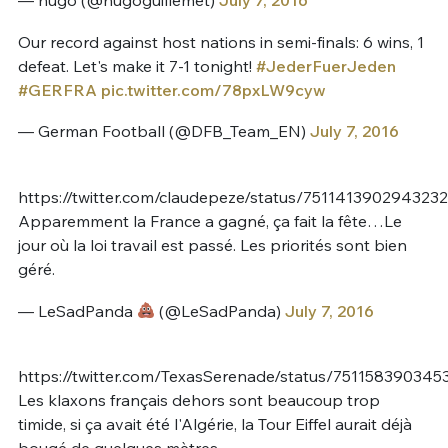
— hugo (@hugoguillemet)
July 7, 2016
Our record against host nations in semi-finals: 6 wins, 1
defeat. Let's make it 7-1 tonight!
#JederFuerJeden
#GERFRA
pic.twitter.com/78pxLW9cyw
— German Football (@DFB_Team_EN)
July 7, 2016
https://twitter.com/claudepeze/status/751141390294323
Apparemment la France a gagné, ça fait la fête…Le
jour où la loi travail est passé. Les priorités sont bien
géré.
— LeSadPanda
(@LeSadPanda)
July 7, 2016
https://twitter.com/TexasSerenade/status/75115839034
Les klaxons français dehors sont beaucoup trop
timide, si ça avait été l'Algérie, la Tour Eiffel aurait déjà