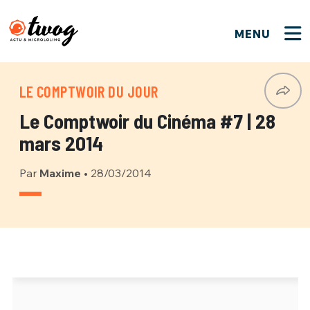
MENU
FERMER
FERMER
Bienvenue !
VOTRE PARTICIPATION
LE COMPTWOIR DU JOUR
Que souhaitez-vous proposer ?
JE M'INSCRIS
Le Comptwoir du Cinéma #7 | 28
PSEUDO
*
Quelques tweets
mars 2014
Connexion
Par
Maxime
•
28/03/2014
EMAIL
*
C'EST PARTI
PSEUDO
Ma propre sélection
PASSWORD
*
Mot de passe perdu ?
MOT DE PASSE
M'INSCRIRE
ME CONNECTER
JE M'INSCRIS
CONNEXION