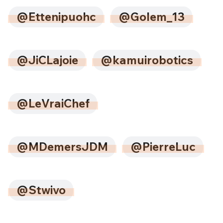
@Ettenipuohc
@Golem_13
@JiCLajoie
@kamuirobotics
@LeVraiChef
@MDemersJDM
@PierreLuc
@Stwivo