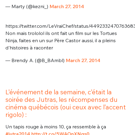
— Marty (@kezni_)
March 27, 2014
https://twitter.com/LeVraiChef/status/449233247076368
Non mais trololol ils ont fait un film sur les Tortues
Ninja, faites en un sur Père Castor aussi, il a pleins
d'histoires à raconter
— Brendy A. (@B_BAmbl)
March 27, 2014
L’événement de la semaine, c’était la
soirée des Jutras, les récompenses du
cinéma québécois (oui ceux avec l’accent
rigolo) :
Un tapis rouge à moins 10, ça ressemble à ça
#jutra2014
http://t.co/5WAOnXNqs0