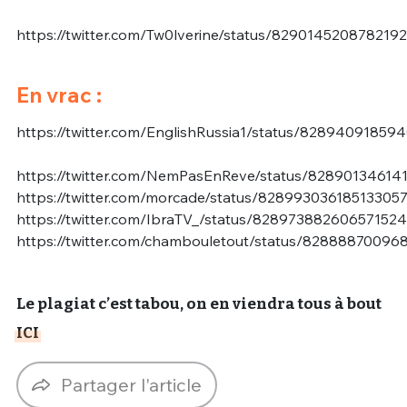
https://twitter.com/Tw0lverine/status/829014520878219
En vrac :
https://twitter.com/EnglishRussia1/status/82894091859
https://twitter.com/NemPasEnReve/status/8289013461
https://twitter.com/morcade/status/82899303618513305
https://twitter.com/IbraTV_/status/828973882606571524
https://twitter.com/chambouletout/status/8288887009
Le plagiat c’est tabou, on en viendra tous à bout
ICI
Partager l'article