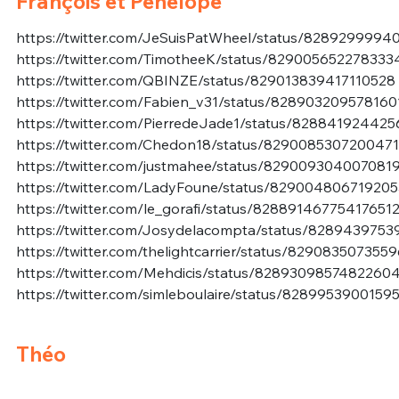
François et Pénélope
https://twitter.com/JeSuisPatWheel/status/8289299994
https://twitter.com/TimotheeK/status/829005652278333
https://twitter.com/QBINZE/status/829013839417110528
https://twitter.com/Fabien_v31/status/828903209578160
https://twitter.com/PierredeJade1/status/828841924425
https://twitter.com/Chedon18/status/829008530720047
https://twitter.com/justmahee/status/829009304007081
https://twitter.com/LadyFoune/status/82900480671920
https://twitter.com/le_gorafi/status/82889146775417651
https://twitter.com/Josydelacompta/status/828943975
https://twitter.com/thelightcarrier/status/829083507355
https://twitter.com/Mehdicis/status/8289309857482260
https://twitter.com/simleboulaire/status/828995390015
Théo