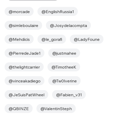
@morcade
@EnglishRussia1
@simleboulaire
@Josydelacompta
@Mehdicis
@le_gorafi
@LadyFoune
@PierredeJade1
@justmahee
@thelightcarrier
@TimotheeK
@vinceakadiego
@Tw0lverine
@JeSuisPatWheel
@Fabien_v31
@QBINZE
@ValentinSteph