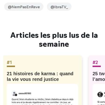
@NemPasEnReve
@IbraTV_
Articles les plus lus de la
semaine
#1
#2
21 histoires de karma : quand
25 tw
la vie vous rend justice
l’amo
#629