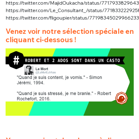
https://twitter.com/MajidOukacha/status/771793382964
https://twitter.com/Le_Consultant_/status/77183322292
https://twitter.com/fligoupier/status/7719834502996623
Venez voir notre sélection spéciale en
cliquant ci-dessous !