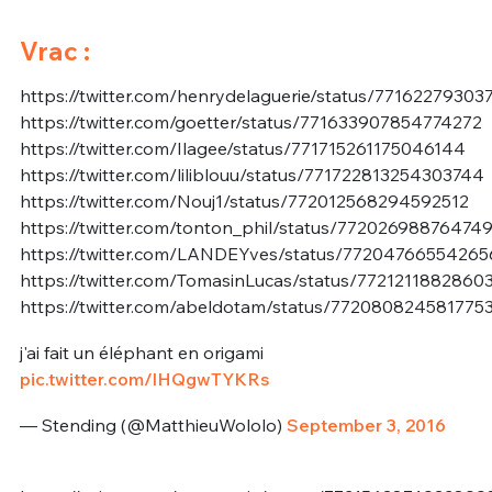
Vrac :
https://twitter.com/henrydelaguerie/status/7716227930
https://twitter.com/goetter/status/771633907854774272
https://twitter.com/Ilagee/status/771715261175046144
https://twitter.com/liliblouu/status/771722813254303744
https://twitter.com/Nouj1/status/772012568294592512
https://twitter.com/tonton_phil/status/77202698876474
https://twitter.com/LANDEYves/status/7720476655426
https://twitter.com/TomasinLucas/status/7721211882860
https://twitter.com/abeldotam/status/772080824581775
j'ai fait un éléphant en origami
pic.twitter.com/lHQgwTYKRs
— Stending (@MatthieuWololo)
September 3, 2016