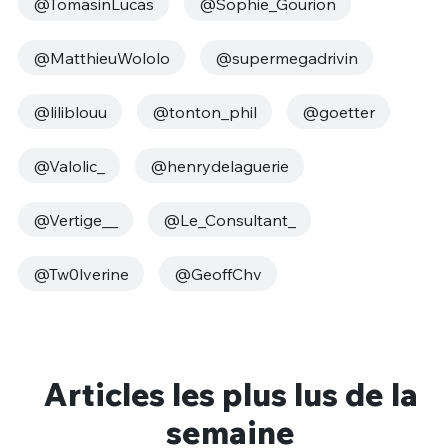
@TomasinLucas
@Sophie_Gourion
@MatthieuWololo
@supermegadrivin
@liliblouu
@tonton_phil
@goetter
@Valolic_
@henrydelaguerie
@Vertige__
@Le_Consultant_
@Tw0lverine
@GeoffChv
Articles les plus lus de la
semaine