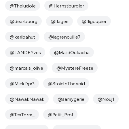
@Theluciole
@Hernstburgler
@dearbourg
@Ilagee
@fligoupier
@karibahut
@lagrenouille7
@LANDEYves
@MajidOukacha
@marcais_olive
@MystereFreeze
@MickDpG
@StoicInTheVoid
@NawakNawak
@samygerie
@Nouj1
@TexTorm_
@Petit_Prof