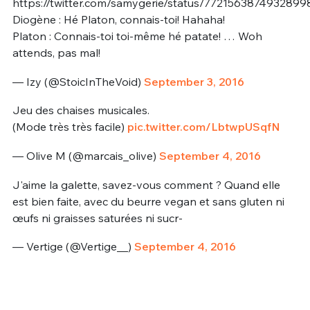
https://twitter.com/samygerie/status/7721563874932899
Diogène : Hé Platon, connais-toi! Hahaha!
Platon : Connais-toi toi-même hé patate! … Woh
attends, pas mal!
— Izy (@StoicInTheVoid)
September 3, 2016
Jeu des chaises musicales.
(Mode très très facile)
pic.twitter.com/LbtwpUSqfN
— Olive M (@marcais_olive)
September 4, 2016
J'aime la galette, savez-vous comment ? Quand elle
est bien faite, avec du beurre vegan et sans gluten ni
œufs ni graisses saturées ni sucr-
— Vertige (@Vertige__)
September 4, 2016