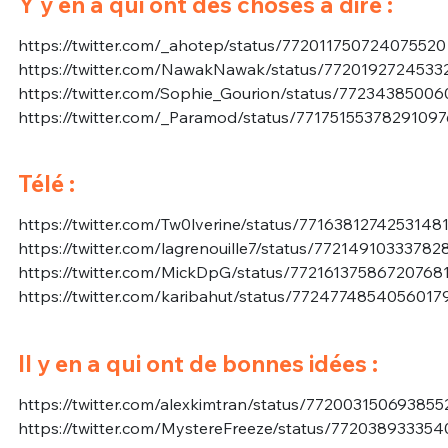
Y y en a qui ont des choses à dire :
https://twitter.com/_ahotep/status/772011750724075520
https://twitter.com/NawakNawak/status/772019272453
https://twitter.com/Sophie_Gourion/status/7723438500
https://twitter.com/_Paramod/status/77175155378291097
Télé :
https://twitter.com/Tw0lverine/status/7716381274253148
https://twitter.com/lagrenouille7/status/77214910333782
https://twitter.com/MickDpG/status/77216137586720768
https://twitter.com/karibahut/status/7724774854056017
Il y en a qui ont de bonnes idées :
https://twitter.com/alexkimtran/status/772003150693855
https://twitter.com/MystereFreeze/status/77203893335