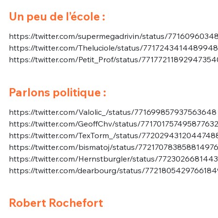
Un peu de l’école :
https://twitter.com/supermegadrivin/status/771609603
https://twitter.com/Theluciole/status/771724341448994
https://twitter.com/Petit_Prof/status/77177211892947354
Parlons politique :
https://twitter.com/Valolic_/status/771699857937563648
https://twitter.com/GeoffChv/status/77170175749587763
https://twitter.com/TexTorm_/status/7720294312044748
https://twitter.com/bismatoj/status/77217078385881497
https://twitter.com/Hernstburgler/status/772302668144
https://twitter.com/dearbourg/status/772180542976618
Robert Rochefort