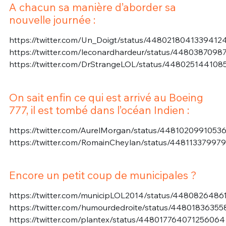
A chacun sa manière d’aborder sa
nouvelle journée :
https://twitter.com/Un_Doigt/status/4480218041339412
https://twitter.com/leconardhardeur/status/448038709
https://twitter.com/DrStrangeLOL/status/44802514410
On sait enfin ce qui est arrivé au Boeing
777, il est tombé dans l’océan Indien :
https://twitter.com/AurelMorgan/status/4481020991053
https://twitter.com/RomainCheylan/status/44811337997
Encore un petit coup de municipales ?
https://twitter.com/municipLOL2014/status/4480826486
https://twitter.com/humourdedroite/status/4480183635
https://twitter.com/plantex/status/448017764071256064