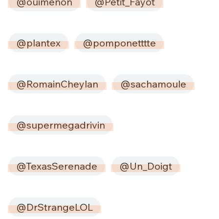
@ouimenon
@Petit_Fayot
@plantex
@pomponetttte
@RomainCheylan
@sachamoule
@supermegadrivin
@TexasSerenade
@Un_Doigt
@DrStrangeLOL