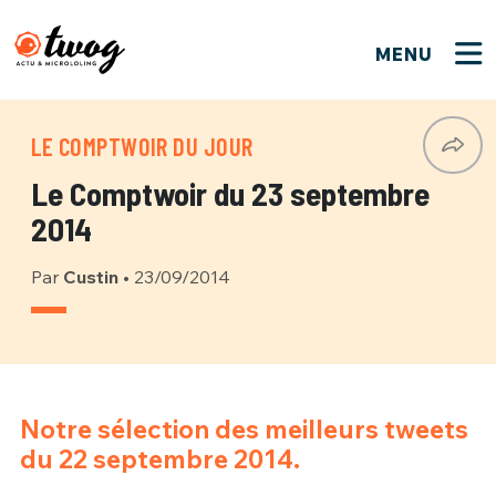
MENU
FERMER
FERMER
Bienvenue !
VOTRE PARTICIPATION
LE COMPTWOIR DU JOUR
Que souhaitez-vous proposer ?
JE M'INSCRIS
Le Comptwoir du 23 septembre
PSEUDO
*
Quelques tweets
2014
Connexion
Par
Custin
•
23/09/2014
EMAIL
*
C'EST PARTI
PSEUDO
Ma propre sélection
PASSWORD
*
Mot de passe perdu ?
MOT DE PASSE
M'INSCRIRE
Notre sélection des meilleurs tweets
du 22 septembre 2014.
ME CONNECTER
JE M'INSCRIS
CONNEXION