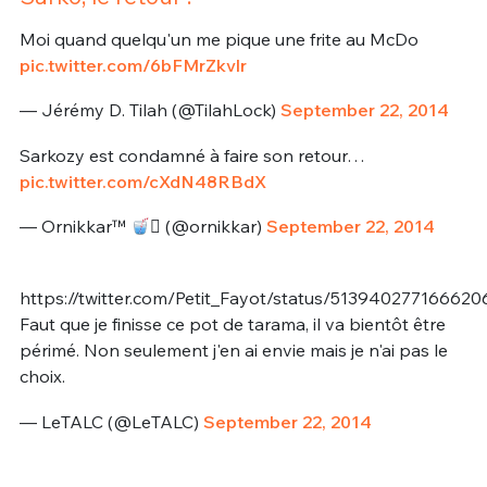
Moi quand quelqu'un me pique une frite au McDo
pic.twitter.com/6bFMrZkvlr
— Jérémy D. Tilah (@TilahLock)
September 22, 2014
Sarkozy est condamné à faire son retour…
pic.twitter.com/cXdN48RBdX
— Ornikkar™
 (@ornikkar)
September 22, 2014
https://twitter.com/Petit_Fayot/status/513940277166620
Faut que je finisse ce pot de tarama, il va bientôt être
périmé. Non seulement j'en ai envie mais je n'ai pas le
choix.
— LeTALC (@LeTALC)
September 22, 2014