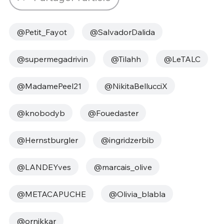
@Petit_Fayot
@SalvadorDalida
@supermegadrivin
@Tilahh
@LeTALC
@MadamePeel21
@NikitaBellucciX
@knobodyb
@Fouedaster
@Hernstburgler
@ingridzerbib
@LANDEYves
@marcais_olive
@METACAPUCHE
@Olivia_blabla
@ornikkar