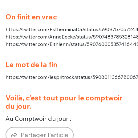
On finit en vrac
https://twitter.com/Estherminat0r/status/59097570572
https://twitter.com/AnneEecke/status/590748378532814
https://twitter.com/Eithlenn/status/59076000535741644
Le mot de la fin
https://twitter.com/lespritrock/status/590801136678006
Voilà, c’est tout pour le comptwoir
du jour.
Au Comptwoir du jour :
Partager l'article