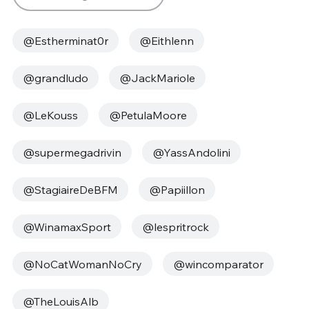
@Estherminat0r
@Eithlenn
@grandludo
@JackMariole
@LeKouss
@PetulaMoore
@supermegadrivin
@YassAndolini
@StagiaireDeBFM
@Papiillon
@WinamaxSport
@lespritrock
@NoCatWomanNoCry
@wincomparator
@TheLouisAlb