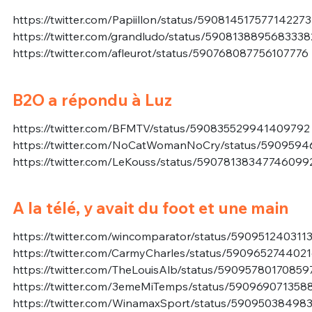
https://twitter.com/Papiillon/status/590814517577142273
https://twitter.com/grandludo/status/590813889568333
https://twitter.com/afleurot/status/590768087756107776
B2O a répondu à Luz
https://twitter.com/BFMTV/status/590835529941409792
https://twitter.com/NoCatWomanNoCry/status/59095
https://twitter.com/LeKouss/status/59078138347746099
A la télé, y avait du foot et une main
https://twitter.com/wincomparator/status/590951240311
https://twitter.com/CarmyCharles/status/590965274402
https://twitter.com/TheLouisAlb/status/5909578017085
https://twitter.com/3emeMiTemps/status/590969071358
https://twitter.com/WinamaxSport/status/59095038498