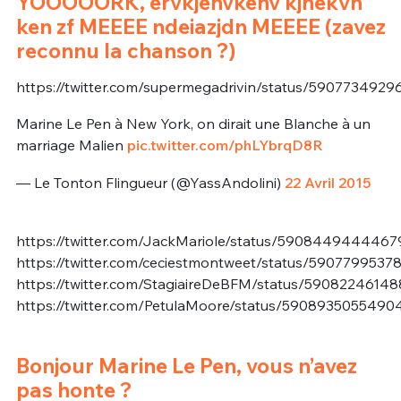
YOOOOORK, ervkjenvkenv kjnekvn
ken zf MEEEE ndeiazjdn MEEEE (zavez
reconnu la chanson ?)
https://twitter.com/supermegadrivin/status/590773492
Marine Le Pen à New York, on dirait une Blanche à un
marriage Malien
pic.twitter.com/phLYbrqD8R
— Le Tonton Flingueur (@YassAndolini)
22 Avril 2015
https://twitter.com/JackMariole/status/5908449444467
https://twitter.com/ceciestmontweet/status/590779953
https://twitter.com/StagiaireDeBFM/status/5908224614
https://twitter.com/PetulaMoore/status/590893505549
Bonjour Marine Le Pen, vous n’avez
pas honte ?