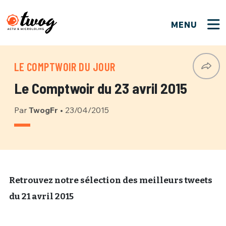
MENU
FERMER
FERMER
Bienvenue !
VOTRE PARTICIPATION
LE COMPTWOIR DU JOUR
Que souhaitez-vous proposer ?
JE M'INSCRIS
Le Comptwoir du 23 avril 2015
PSEUDO
*
Quelques tweets
Par
TwogFr
•
23/04/2015
Connexion
EMAIL
*
C'EST PARTI
PSEUDO
Ma propre sélection
PASSWORD
*
Mot de passe perdu ?
MOT DE PASSE
Retrouvez notre sélection des meilleurs tweets
M'INSCRIRE
du 21 avril 2015
ME CONNECTER
JE M'INSCRIS
CONNEXION