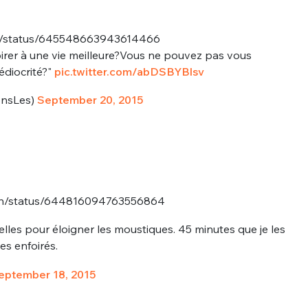
de/status/645548663943614466
irer à une vie meilleure?Vous ne pouvez pas vous
édiocrité?"
pic.twitter.com/abDSBYBlsv
onsLes)
September 20, 2015
tteh/status/644816094763556864
elles pour éloigner les moustiques. 45 minutes que je les
es enfoirés.
eptember 18, 2015