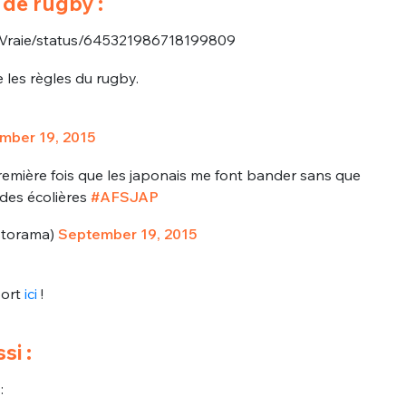
de rugby :
sélection
CO
LaVraie/status/645321986718199809
M'INSCRIRE
ue les règles du rugby.
CRIS
ME CONNECTER
mber 19, 2015
première fois que les japonais me font bander sans que
 des écolières
#AFSJAP
torama)
September 19, 2015
ort
ici
!
si :
: