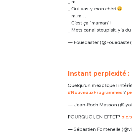
_ m…
_ Oui, vas-y mon chéri
_ m..m…
_ C'est ça "maman" !
_ Mets canal steuplait, y'a du 
— Fouedaster (@Fouedaster
Instant perplexité :
Quelqu'un m'explique l'intér
#NouveauxProgrammes
?
pi
— Jean-Roch Masson (@jyai
POURQUOI, EN EFFET?
pic.
— Sébastien Fontenelle (@vi