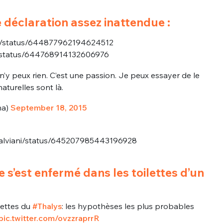
e déclaration assez inattendue :
el/status/644877962194624512
t/status/644768914132606976
n’y peux rien. C’est une passion. Je peux essayer de le
aturelles sont là.
na)
September 18, 2015
Salviani/status/645207985443196928
s’est enfermé dans les toilettes d’un
ettes du
#Thalys
: les hypothèses les plus probables
pic.twitter.com/ovzzraprrR