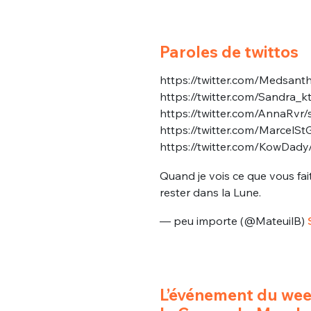
Paroles de twittos
https://twitter.com/Medsan
https://twitter.com/Sandra
https://twitter.com/AnnaRv
https://twitter.com/Marcel
Bienve
https://twitter.com/KowDad
Quand je vois ce que vous fai
rester dans la Lune.
PSEUDO
*
VOTRE PARTICIPATION
— peu importe (@MateuilB)
Que souhaitez
EMAIL
*
Quelque
L’événement du wee