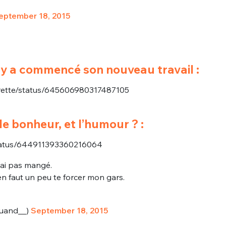
eptember 18, 2015
y a commencé son nouveau travail :
airette/status/645606980317487105
 le bonheur, et l’humour ? :
/status/644911393360216064
j'ai pas mangé.
ben faut un peu te forcer mon gars.
uand__)
September 18, 2015