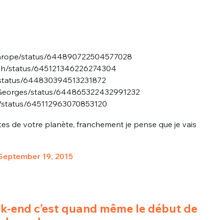
thrope/status/644890722504577028
_kth/status/645121346226274304
r/status/644830394513231872
StGeorges/status/644865322432991232
nue !
Con
y/status/645112963070853120
tes de votre planète, franchement je pense que je vais
PSEUDO
September 19, 2015
-vous proposer ?
MOT DE PASSE
s
Ma propre
k-end c’est quand même le début de