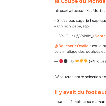
la Coupe du Monde 
tweets
PASSWORD
*
https://twitter.com/LaMort
C'EST PARTI
– Si t'es pas sage, je t'expliq
– Oh non papa, stp.
JE M'INS
— VaLOLic (@Valolic_)
Septe
@BoucherieOvalie
c'est la 
cela implique des poulpes et
—
Flo
(@FloCas
Découvrez notre sélection sp
Il y avait du foot aus
Lounes, 11 mois et sa maman 