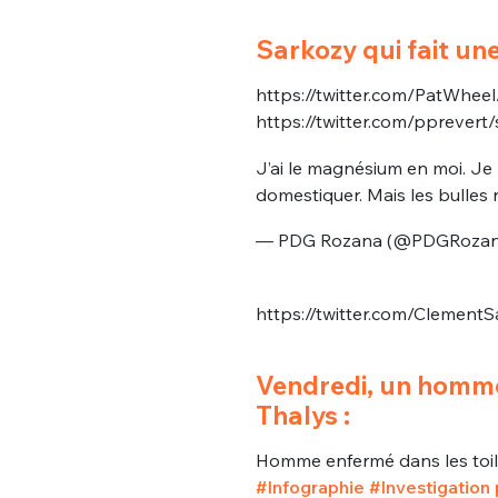
Sarkozy qui fait un
https://twitter.com/PatWhe
https://twitter.com/pprever
J’ai le magnésium en moi. Je 
domestiquer. Mais les bulles n
— PDG Rozana (@PDGRoza
https://twitter.com/Clement
Vendredi, un homme 
Thalys :
Homme enfermé dans les toil
#Infographie
#Investigation