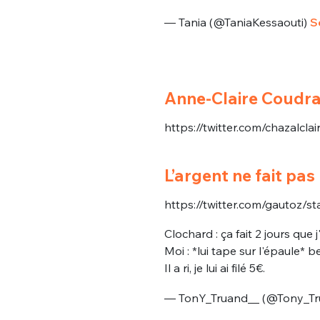
— Tania (@TaniaKessaouti)
S
Anne-Claire Coudra
https://twitter.com/chazalcl
L’argent ne fait pas
https://twitter.com/gautoz
Clochard : ça fait 2 jours que 
Moi : *lui tape sur l'épaule* 
Il a ri, je lui ai filé 5€.
— TonY_Truand__ (@Tony_Tr