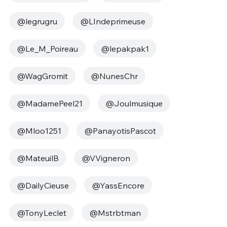
@legrugru
@LIndeprimeuse
@Le_M_Poireau
@lepakpak1
@WagGromit
@NunesChr
@MadamePeel21
@Joulmusique
@Mloo1251
@PanayotisPascot
@MateuilB
@VVigneron
@DailyCieuse
@YassEncore
@TonyLeclet
@Mstrbtman