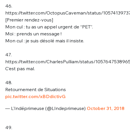
46.
https://twitter.com/OctopusCaveman/status/105741397
[Premier rendez-vous]
Mon cul : tu as un appel urgent de “PET”.
Moi : prends un message !
Mon cul : je suis désolé mais il insiste.
47.
https://twitter.com/CharlesPulliam/status/10576475389
C’est pas mal.
48.
Retournement de Situations
pic.twitter.com/xBDdictivG
— L'Indéprimeuse (@LIndeprimeuse)
October 31, 2018
49.