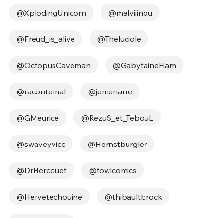
@XplodingUnicorn
@malviiinou
@Freud_is_alive
@Theluciole
@OctopusCaveman
@GabytaineFlam
@racontemal
@jemenarre
@GMeurice
@RezuS_et_TebouL
@swaveyvicc
@Hernstburgler
@DrHercouet
@fowlcomics
@Hervetechouine
@thibaultbrock