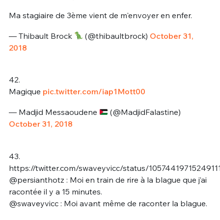
Ma stagiaire de 3ème vient de m'envoyer en enfer.
— Thibault Brock
(@thibaultbrock)
October 31,
2018
42.
Magique
pic.twitter.com/iap1Mott00
— Madjid Messaoudene
(@MadjidFalastine)
October 31, 2018
43.
https://twitter.com/swaveyvicc/status/1057441971524911
@persianthotz : Moi en train de rire à la blague que j’ai
racontée il y a 15 minutes.
@swaveyvicc : Moi avant même de raconter la blague.