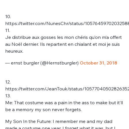
10.
https://twitter.com/NunesChr/status/1057645970203258
11.
Je distribue aux gosses les mon chéris qu’on m’a offert
au Noël dernier. Ils repartent en chialant et moi je suis
heureux.
— ernst burgler (@Hernstburgler)
October 31, 2018
12.
https://twitter.com/JeanTouk/status/1057704050282635
13.
Me: That costume was a pain in the ass to make but it’ll
be a memory my son never forgets.
My Son In the Future: I remember me and my dad
made a costume one year. I forget what it was, but I