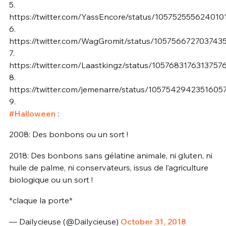
5.
https://twitter.com/YassEncore/status/105752555624010
6.
https://twitter.com/WagGromit/status/105756672703743
7.
https://twitter.com/Laastkingz/status/1057683176313757
8.
https://twitter.com/jemenarre/status/1057542942351605
9.
#Halloween
:
2008: Des bonbons ou un sort !
2018: Des bonbons sans gélatine animale, ni gluten, ni
huile de palme, ni conservateurs, issus de l’agriculture
biologique ou un sort !
*claque la porte*
— Dailycieuse (@Dailycieuse)
October 31, 2018