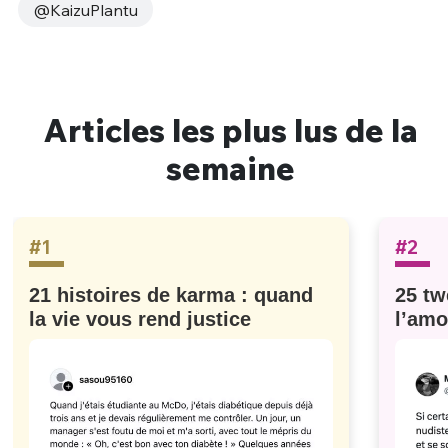
@KaizuPlantu
Articles les plus lus de la
semaine
#1
#2
21 histoires de karma : quand
25 tw
la vie vous rend justice
l’amo
#629