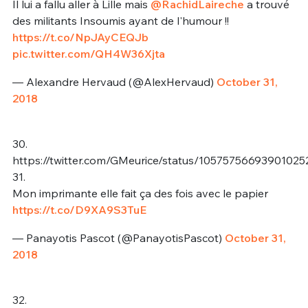
Il lui a fallu aller à Lille mais
@RachidLaireche
a trouvé
des militants Insoumis ayant de l'humour !!
https://t.co/NpJAyCEQJb
pic.twitter.com/QH4W36Xjta
— Alexandre Hervaud (@AlexHervaud)
October 31,
2018
30.
https://twitter.com/GMeurice/status/10575756693901025
31.
Mon imprimante elle fait ça des fois avec le papier
https://t.co/D9XA9S3TuE
— Panayotis Pascot (@PanayotisPascot)
October 31,
2018
32.