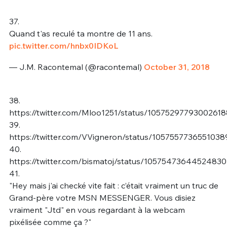
37.
Quand t'as reculé ta montre de 11 ans.
pic.twitter.com/hnbx0IDKoL
— J.M. Racontemal (@racontemal)
October 31, 2018
38.
https://twitter.com/Mloo1251/status/1057529779300261
39.
https://twitter.com/VVigneron/status/1057557736551038
40.
https://twitter.com/bismatoj/status/1057547364452483
41.
"Hey mais j'ai checké vite fait : c’était vraiment un truc de
Grand-père votre MSN MESSENGER. Vous disiez
vraiment "Jtd" en vous regardant à la webcam
pixélisée comme ça ?"