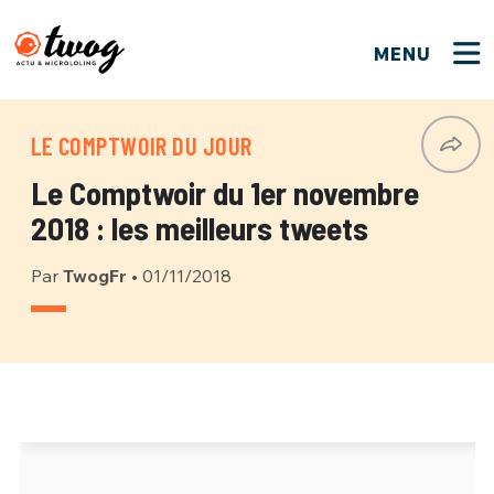
MENU
FERMER
FERMER
Bienvenue !
VOTRE PARTICIPATION
LE COMPTWOIR DU JOUR
Que souhaitez-vous proposer ?
JE M'INSCRIS
Le Comptwoir du 1er novembre
PSEUDO
*
Quelques tweets
2018 : les meilleurs tweets
Connexion
Par
TwogFr
•
01/11/2018
EMAIL
*
C'EST PARTI
PSEUDO
Ma propre sélection
PASSWORD
*
Mot de passe perdu ?
MOT DE PASSE
M'INSCRIRE
ME CONNECTER
JE M'INSCRIS
CONNEXION