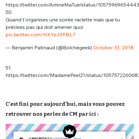
https://twitter.com/AmineMaTue/status/105759696544
50.
Quand t'organises une soirée raclette mais que tu
précises pas qui doit amener quoi
pic.twitter.com/HXYsJ0PBL7
— Benjamin Patinaud (@Bolchegeek)
October 31, 2018
51.
https://twitter.com/MadamePeel21/status/10575722606
C’est fini pour aujourd’hui, mais vous pouvez
retrouver nos perles de CM par ici :