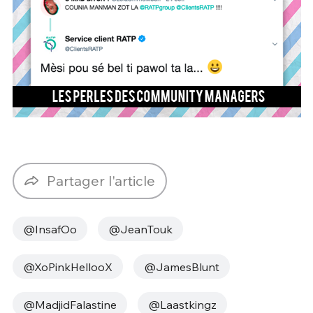
Partager l'article
@InsafOo
@JeanTouk
@XoPinkHellooX
@JamesBlunt
@MadjidFalastine
@Laastkingz