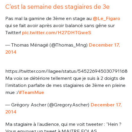
C’est la semaine des stagiaires de 3e
Pas mal la gamine de 3ème en stage au
@Le_Figaro
qui se fait avoir après avoir balancé sans gêne sur
Twitter!
pic.twitter.com/H27DHTGweS
— Thomas Ménagé (@Thomas_Mng)
December 17,
2014
https://twitter.com/Ilagee/status/545226945030791168
Ma voix se détériore tellement que je suis à 2 doigts de
l'imitation parfaite de mes stagiaires de 3ème en pleine
mue :/
#TeamMue
— Grégory Ascher (@GregoryAscher)
December 17,
2014
Ma stagiaire à l'audience, qui me voit tweeter : "Hein ?
Vous envoyez un tweet à MAITRE EOLAS