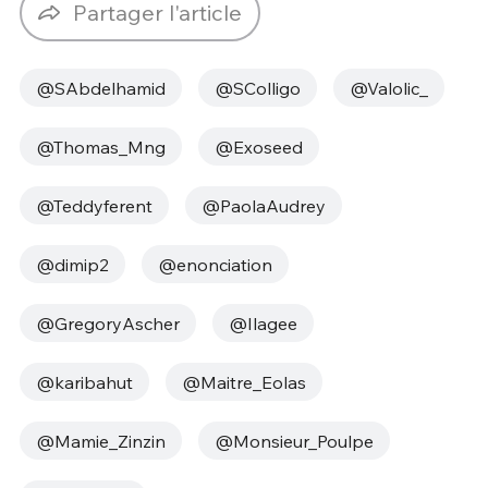
Partager l'article
@SAbdelhamid
@SColligo
@Valolic_
@Thomas_Mng
@Exoseed
@Teddyferent
@PaolaAudrey
@dimip2
@enonciation
@GregoryAscher
@Ilagee
@karibahut
@Maitre_Eolas
@Mamie_Zinzin
@Monsieur_Poulpe