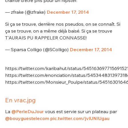
crainte d'être pris pour un hipster.
— zfrake (@zfrake)
December 17, 2014
Si ça se trouve, derrière nos pseudos, on se connaît. Si
ça se trouve, on a même déjà baisé. Si ça se trouve
T'AURAIS PU RAPPELER CONNASSE!
— Sparsa Colligo (@SColligo)
December 17, 2014
https://twitter.com/karibahut/status/54516369771569152
https://twitter.com/enonciation/status/54534483139731
https://twitter.com/Monsieur_Poulpe/status/545163016
En vrac.jpg
La
@PerleDuJour
vous est servie sur un plateau par
@bouyguestelecom
pic.twitter.com/jvIUNIUgau