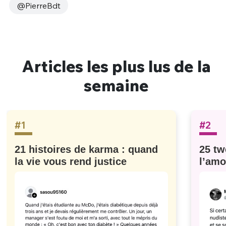
@PierreBdt
Articles les plus lus de la
semaine
#1
#2
21 histoires de karma : quand
25 tw
la vie vous rend justice
l’amo
#629