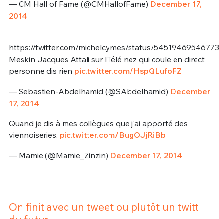
— CM Hall of Fame (@CMHallofFame)
December 17,
2014
https://twitter.com/michelcymes/status/5451946954677
Meskin Jacques Attali sur ITélé nez qui coule en direct
personne dis rien
pic.twitter.com/HspQLufoFZ
— Sebastien-Abdelhamid (@SAbdelhamid)
December
17, 2014
Quand je dis à mes collègues que j'ai apporté des
viennoiseries.
pic.twitter.com/BugOJjRiBb
— Mamie (@Mamie_Zinzin)
December 17, 2014
On finit avec un tweet ou plutôt un twitt
du futur