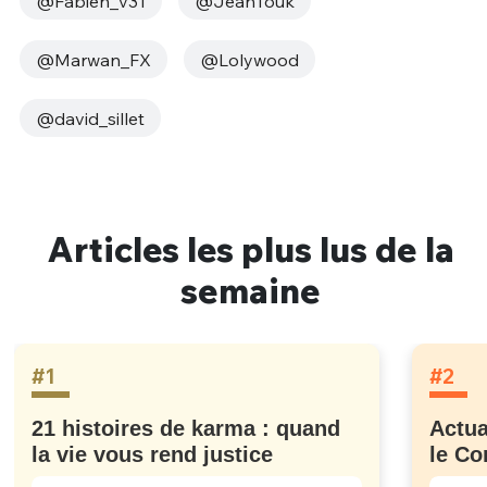
@Fabien_v31
@JeanTouk
@Marwan_FX
@Lolywood
@david_sillet
Articles les plus lus de la
semaine
#1
#2
21 histoires de karma : quand
Actua
la vie vous rend justice
le Co