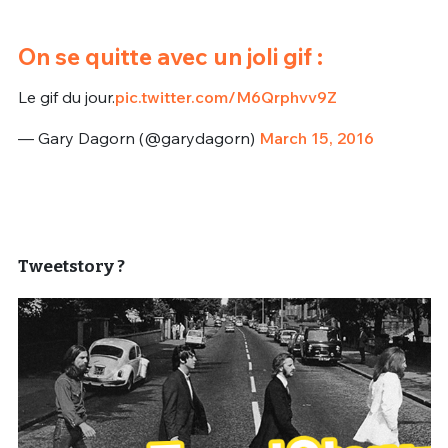
On se quitte avec un joli gif :
Le gif du jour.
pic.twitter.com/M6Qrphvv9Z
— Gary Dagorn (@garydagorn)
March 15, 2016
Tweetstory ?