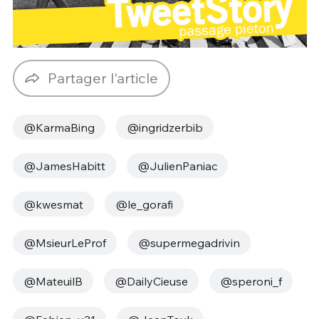
Partager l'article
@KarmaBing
@ingridzerbib
@JamesHabitt
@JulienPaniac
@kwesmat
@le_gorafi
@MsieurLeProf
@supermegadrivin
@MateuilB
@DailyCieuse
@speroni_f