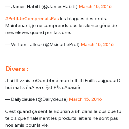
— James Habitt (@JamesHabitt)
March 15, 2016
#PetitJeComprenaisPas
les blagues des profs.
Maintenant, je ne comprends pas le silence gêné de
mes élèves quand j'en fais une.
— William Lafleur (@MsieurLeProf)
March 15, 2016
Divers :
J ai ffffzzais toOombbëé mon telL 3 fFoillls aujgoourD
huį maÏiis čaA va c'Ęst Pªs cAaassè
— Dailycieuse (@Dailycieuse)
March 15, 2016
C'est quand ça sent le Boursin à 8h dans le bus que tu
te dis que finalement les produits laitiers ne sont pas
nos amis pour la vie.