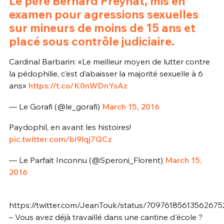
Le père Bernard Preynat, mis en
examen pour agressions sexuelles
sur mineurs de moins de 15 ans et
placé sous contrôle judiciaire.
Cardinal Barbarin: «Le meilleur moyen de lutter contre
la pédophilie, c’est d’abaisser la majorité sexuelle à 6
ans»
https://t.co/K0nWDnYsAz
— Le Gorafi (@le_gorafi)
March 15, 2016
Paydophil, en avant les histoires!
pic.twitter.com/bi9lqj7QCz
— Le Parfait Inconnu (@Speroni_Florent)
March 15,
2016
https://twitter.com/JeanTouk/status/70976185613562675
– Vous avez déjà travaillé dans une cantine d'école ?