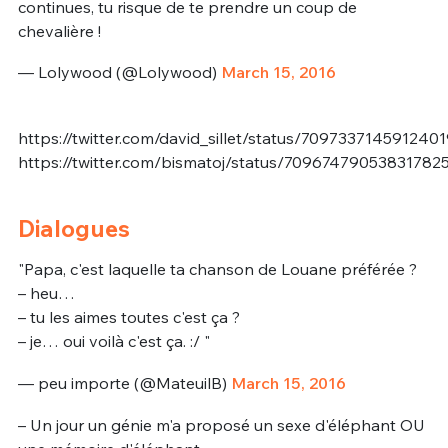
continues, tu risque de te prendre un coup de
chevalière !
— Lolywood (@Lolywood)
March 15, 2016
https://twitter.com/david_sillet/status/709733714591240
https://twitter.com/bismatoj/status/70967479053831782
Dialogues
"Papa, c'est laquelle ta chanson de Louane préférée ?
– heu…
– tu les aimes toutes c'est ça ?
– je… oui voilà c'est ça. :/ "
— peu importe (@MateuilB)
March 15, 2016
– Un jour un génie m'a proposé un sexe d'éléphant OU