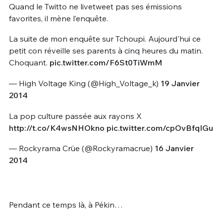
Quand le Twitto ne livetweet pas ses émissions
favorites, il mène l’enquête.
La suite de mon enquête sur Tchoupi. Aujourd'hui ce
petit con réveille ses parents à cinq heures du matin.
Choquant.
pic.twitter.com/F6St0TiWmM
— High Voltage King (@High_Voltage_k)
19 Janvier
2014
La pop culture passée aux rayons X
http://t.co/K4wsNHOkno
pic.twitter.com/cpOvBfqIGu
— Rockyrama Crüe (@Rockyramacrue)
16 Janvier
2014
Pendant ce temps là, à Pékin…