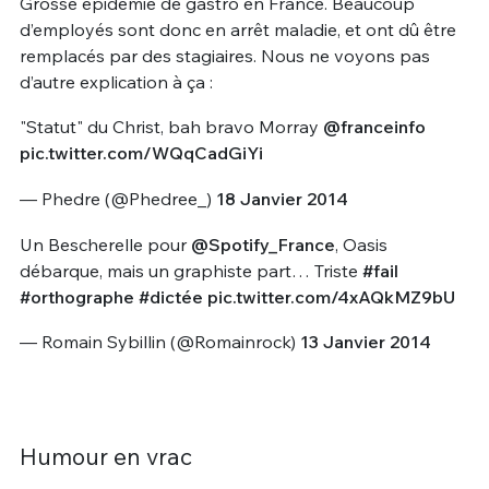
Grosse épidémie de gastro en France. Beaucoup
d’employés sont donc en arrêt maladie, et ont dû être
remplacés par des stagiaires. Nous ne voyons pas
d’autre explication à ça :
"Statut" du Christ, bah bravo Morray
@franceinfo
pic.twitter.com/WQqCadGiYi
— Phedre (@Phedree_)
18 Janvier 2014
Un Bescherelle pour
@Spotify_France
, Oasis
débarque, mais un graphiste part… Triste
#fail
#orthographe
#dictée
pic.twitter.com/4xAQkMZ9bU
— Romain Sybillin (@Romainrock)
13 Janvier 2014
Humour en vrac