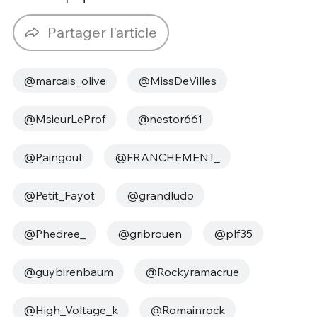
Partager l'article
@marcais_olive
@MissDeVilles
@MsieurLeProf
@nestor661
@Paingout
@FRANCHEMENT_
@Petit_Fayot
@grandludo
@Phedree_
@gribrouen
@plf35
@guybirenbaum
@Rockyramacrue
@High_Voltage_k
@Romainrock