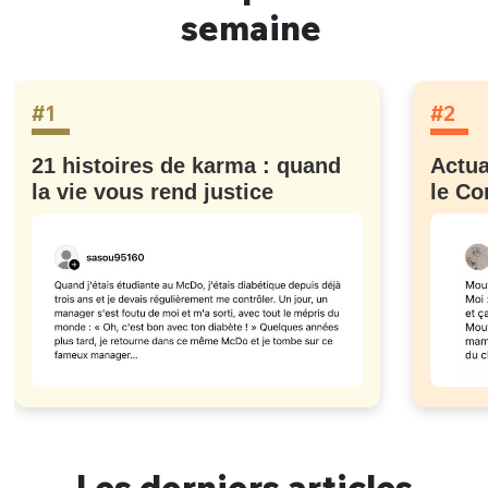
semaine
#1
#2
21 histoires de karma : quand
Actua
la vie vous rend justice
le Co
Les derniers articles