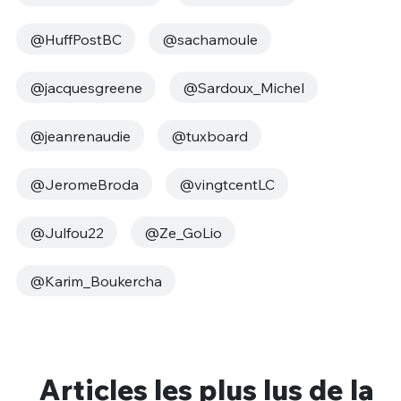
@HuffPostBC
@sachamoule
@jacquesgreene
@Sardoux_Michel
@jeanrenaudie
@tuxboard
@JeromeBroda
@vingtcentLC
@Julfou22
@Ze_GoLio
@Karim_Boukercha
Articles les plus lus de la