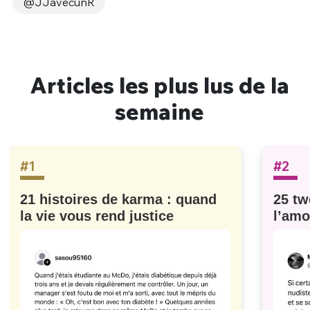
@JJavecunR
Articles les plus lus de la
semaine
#1
#2
21 histoires de karma : quand
25 tw
la vie vous rend justice
l’amo
#629