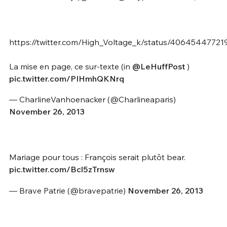
https://twitter.com/High_Voltage_k/status/4064544772
La mise en page, ce sur-texte (in
@LeHuffPost
)
pic.twitter.com/PIHmhQKNrq
— CharlineVanhoenacker (@Charlineaparis)
November 26, 2013
Mariage pour tous : François serait plutôt bear.
pic.twitter.com/Bcl5zTrnsw
— Brave Patrie (@bravepatrie)
November 26, 2013