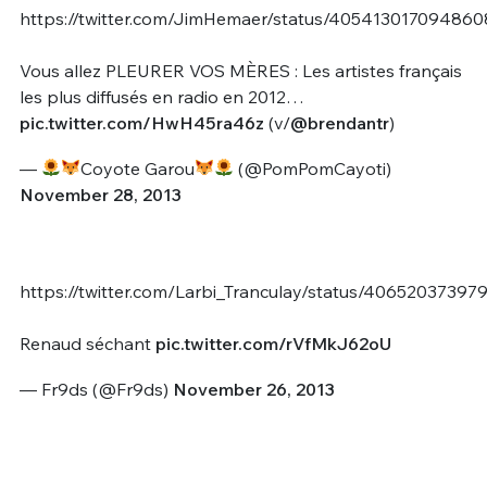
https://twitter.com/JimHemaer/status/40541301709486
Vous allez PLEURER VOS MÈRES : Les artistes français
les plus diffusés en radio en 2012…
pic.twitter.com/HwH45ra46z
(v/
@brendantr
)
—
Coyote Garou
(@PomPomCayoti)
November 28, 2013
https://twitter.com/Larbi_Tranculay/status/4065203739
Renaud séchant
pic.twitter.com/rVfMkJ62oU
— Fr9ds (@Fr9ds)
November 26, 2013