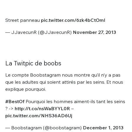
Street panneau
pic.twitter.com/6zk4bCtOmI
— JJavecunR (@JJavecunR)
November 27, 2013
La Twitpic de boobs
Le compte Boobstagram nous montre qu’il n’y a pas
que les adultes qui soient attirés par les seins. Et nous
explique pourquoi.
#BestOf
Pourquoi les hommes aiment-ils tant les seins
? ->
http://t.co/nsWaBYYL0R
–
pic.twitter.com/NHS36AD6Uj
— Boobstagram (@boobstagram)
December 1, 2013