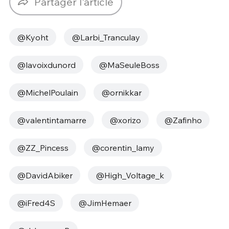
Partager l'article
@Kyoht
@Larbi_Tranculay
@lavoixdunord
@MaSeuleBoss
@MichelPoulain
@ornikkar
@valentintamarre
@xorizo
@Zafinho
@ZZ_Pincess
@corentin_lamy
@DavidAbiker
@High_Voltage_k
@iFred4S
@JimHemaer