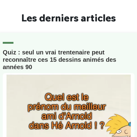
Un Thread
Les derniers articles
C'EST PARTI
Quiz : seul un vrai trentenaire peut
reconnaître ces 15 dessins animés des
années 90