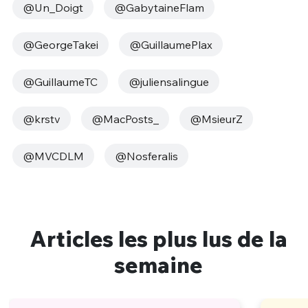
@Un_Doigt
@GabytaineFlam
@GeorgeTakei
@GuillaumePlax
@GuillaumeTC
@juliensalingue
@krstv
@MacPosts_
@MsieurZ
@MVCDLM
@Nosferalis
Articles les plus lus de la
semaine