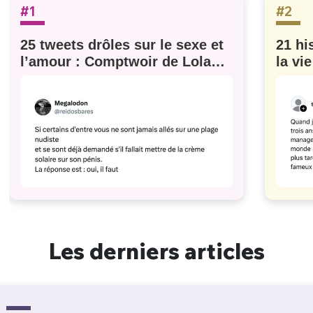
#1
#2
25 tweets drôles sur le sexe et
21 hi
l’amour : Comptwoir de Lola
la vi
#629
Les derniers articles