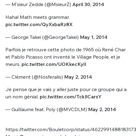
— M'sieur Zedde (@MsieurZ)
April 30, 2014
Haha! Math meets grammar.
pic.twitter.com/QyXxbaRz8X
— George Takei (@GeorgeTakei)
May 1, 2014
Parfois je retrouve cette photo de 1965 où René Char
et Pablo Picasso ont inventé le Village People, et je
meurs.
pic.twitter.com/UOKkecKylI
— Clément (@Nosferalis)
May 2, 2014
Je pense que je vais y aller juste pour ce groupe qui a
un nom génial.
pic.twitter.com/TckIlCarsY
— Guillaume feat. Poly (@MVCDLM)
May 2, 2014
https://twitter.com/Bouletcorp/status/462299148818317