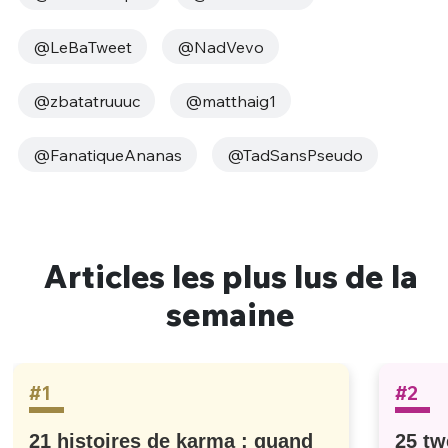
@LeBaTweet
@NadVevo
@zbatatruuuc
@matthaig1
@FanatiqueAnanas
@TadSansPseudo
Articles les plus lus de la
semaine
#1
#2
21 histoires de karma : quand
25 tw