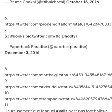
— Brume Chakal (@tribalchacal)
October 18, 2016
6.
https://twitter.com/pronemortalform/status/842847033
7.
$3
#books
pic.twitter.com/8cjDhcdtyI
— Paperback Paradise (@paprbckparadise)
December 3, 2016
8.
https://twitter.com/matthaig1/status/8453134554816716
9.
https://twitter.com/stidoudou/status/8435614151432765
10.
https://twitter.com/dsampaolo/status/84062057947664
11.
Heureusement que Manuel
#Valls
n'est pas footballeur,