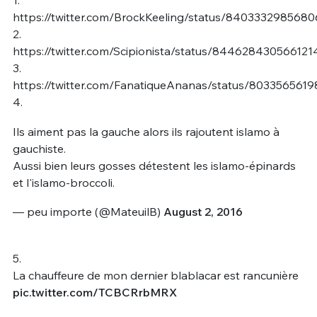
1.
https://twitter.com/BrockKeeling/status/840333298568
2.
https://twitter.com/Scipionista/status/844628430566121
3.
https://twitter.com/FanatiqueAnanas/status/803356561
4.
Ils aiment pas la gauche alors ils rajoutent islamo à
gauchiste.
Aussi bien leurs gosses détestent les islamo-épinards
et l'islamo-broccoli.
— peu importe (@MateuilB)
August 2, 2016
5.
La chauffeure de mon dernier blablacar est rancunière
pic.twitter.com/TCBCRrbMRX