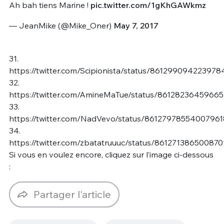
Ah bah tiens Marine !
pic.twitter.com/1gKhGAWkmz
— JeanMike (@Mike_Oner)
May 7, 2017
31.
https://twitter.com/Scipionista/status/86129909422397
32.
https://twitter.com/AmineMaTue/status/8612823645966
33.
https://twitter.com/NadVevo/status/86127978554007961
34.
https://twitter.com/zbatatruuuc/status/86127138650087
Si vous en voulez encore, cliquez sur l’image ci-dessous
:
Partager l'article