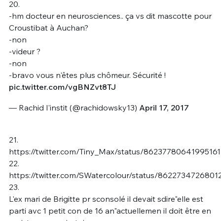
20.
-hm docteur en neurosciences.. ça vs dit mascotte pour
Croustibat à Auchan?
-non
-videur ?
-non
-bravo vous n'êtes plus chômeur. Sécurité !
pic.twitter.com/vgBNZvt8TJ
— Rachid l'instit (@rachidowsky13)
April 17, 2017
21.
https://twitter.com/Tiny_Max/status/86237780641995161
22.
https://twitter.com/SWatercolour/status/8622734726801
23.
L'ex mari de Brigitte pr sconsolé il devait sdire"elle est
parti avc 1 petit con de 16 an"actuellemen il doit être en