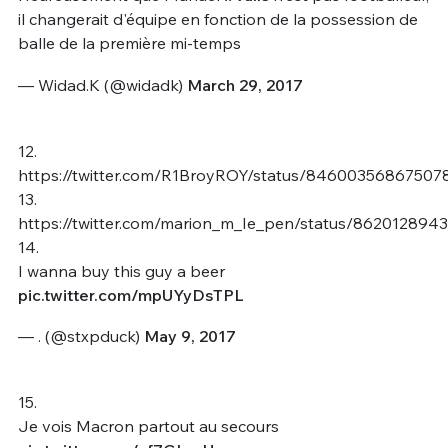
il changerait d'équipe en fonction de la possession de
balle de la première mi-temps
— Widad.K (@widadk)
March 29, 2017
12.
https://twitter.com/R1BroyROY/status/84600356867507
13.
https://twitter.com/marion_m_Ie_pen/status/862012894
14.
I wanna buy this guy a beer
pic.twitter.com/mpUYyDsTPL
— . (@stxpduck)
May 9, 2017
15.
Je vois Macron partout au secours