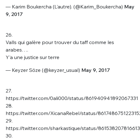
— Karim Boukercha (L'autre). (@Karim_Boukercha)
May
9, 2017
26.
Valls qui galère pour trouver du taff comme les
arabes….
Y'a une justice sur terre
— Keyzer Söze (@keyzer_usual)
May 9, 2017
27.
https://twitter.com/0ali000/status/861940941892067331
28.
https://twitter.com/XicanaRebel/status/86174867512231
29.
https://twitter.com/sharkastique/status/86153820781661
30.