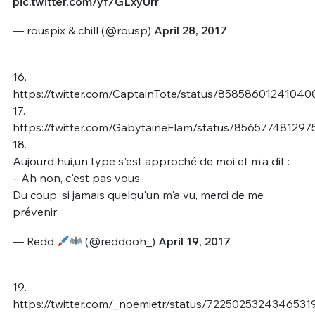
pic.twitter.com/yf7GLxyUrr
— rouspix & chill (@rousp)
April 28, 2017
16.
https://twitter.com/CaptainTote/status/8585860124104
17.
https://twitter.com/GabytaineFlam/status/85657748129
18.
Aujourd'hui,un type s'est approché de moi et m'a dit :
– Ah non, c'est pas vous.
Du coup, si jamais quelqu'un m'a vu, merci de me
prévenir
— Redd
(@reddooh_)
April 19, 2017
19.
https://twitter.com/_noemietr/status/7225025324346531