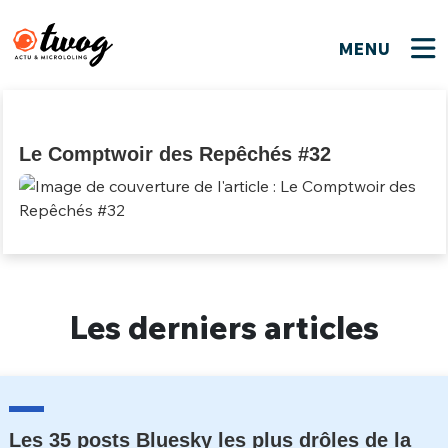
MENU
FERMER
FERMER
Bienvenue !
VOTRE PARTICIPATION
Que souhaitez-vous proposer ?
JE M'INSCRIS
Le Comptwoir des Repêchés #32
PSEUDO
*
Quelques tweets
Connexion
EMAIL
*
C'EST PARTI
PSEUDO
Ma propre sélection
Les derniers articles
PASSWORD
*
Mot de passe perdu ?
MOT DE PASSE
M'INSCRIRE
ME CONNECTER
JE M'INSCRIS
Les 35 posts Bluesky les plus drôles de la
CONNEXION