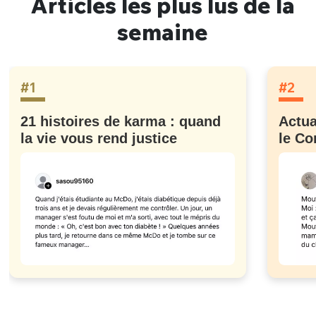
Articles les plus lus de la
semaine
#1
#2
21 histoires de karma : quand
Actua
la vie vous rend justice
le Co