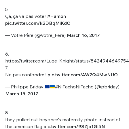
5.
Çá, ça va pas voter
#Hamon
pic.twitter.com/k2DBqMiKdQ
— Votre Père (@Votre_Pere)
March 16, 2017
6.
https://twitter.com/Luge_Knight/status/842494464975
7.
Ne pas confondre !
pic.twitter.com/AW2Q4MwNUO
— Philippe Briday
#NiFachoNiFacho (@pbriday)
March 15, 2017
8.
they pulled out beyonce's maternity photo instead of
the american flag
pic.twitter.com/9SZjp1Gi5N