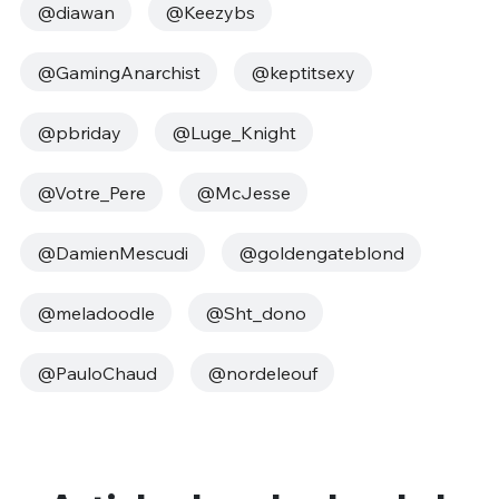
@diawan
@Keezybs
@GamingAnarchist
@keptitsexy
@pbriday
@Luge_Knight
@Votre_Pere
@McJesse
@DamienMescudi
@goldengateblond
@meladoodle
@Sht_dono
@PauloChaud
@nordeleouf