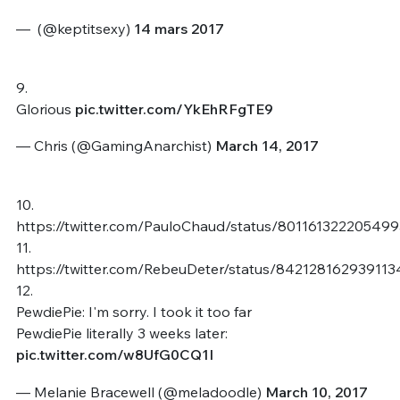
— ㅤ (@keptitsexy)
14 mars 2017
9.
Glorious
pic.twitter.com/YkEhRFgTE9
— Chris (@GamingAnarchist)
March 14, 2017
10.
https://twitter.com/PauloChaud/status/80116132220549
11.
https://twitter.com/RebeuDeter/status/842128162939113
12.
PewdiePie: I'm sorry. I took it too far
PewdiePie literally 3 weeks later:
pic.twitter.com/w8UfG0CQ1I
— Melanie Bracewell (@meladoodle)
March 10, 2017