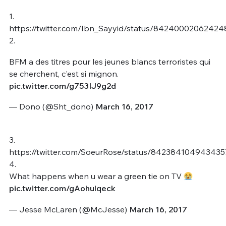
1.
https://twitter.com/Ibn_Sayyid/status/8424000206242
2.
BFM a des titres pour les jeunes blancs terroristes qui
se cherchent, c'est si mignon.
pic.twitter.com/g753IJ9g2d
— Dono (@Sht_dono)
March 16, 2017
3.
https://twitter.com/SoeurRose/status/842384104943435
4.
What happens when u wear a green tie on TV
pic.twitter.com/gAohulqeck
— Jesse McLaren (@McJesse)
March 16, 2017