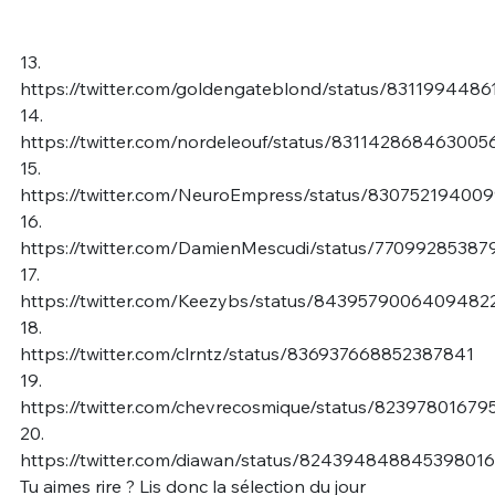
13.
https://twitter.com/goldengateblond/status/831199448
14.
https://twitter.com/nordeleouf/status/831142868463005
15.
https://twitter.com/NeuroEmpress/status/83075219400
16.
https://twitter.com/DamienMescudi/status/7709928538
17.
https://twitter.com/Keezybs/status/8439579006409482
18.
https://twitter.com/clrntz/status/836937668852387841
19.
https://twitter.com/chevrecosmique/status/8239780167
20.
https://twitter.com/diawan/status/824394848845398016
Tu aimes rire ? Lis donc la sélection du jour