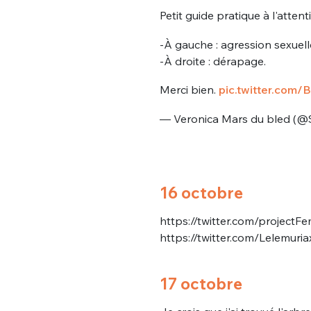
Petit guide pratique à l'attent
-À gauche : agression sexuell
-À droite : dérapage.
Merci bien.
pic.twitter.com
— Veronica Mars du bled (@S
Bienve
16 octobre
PSEUDO
*
VOTRE PARTICIPATION
https://twitter.com/projec
Que souhaitez
https://twitter.com/Lelemur
EMAIL
*
17 octobre
Quelque