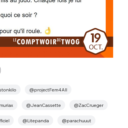
tonkilo
@projectFem4All
muriax
@JeanCassette
@ZacCrueger
iciel
@Litepanda
@parachuuut