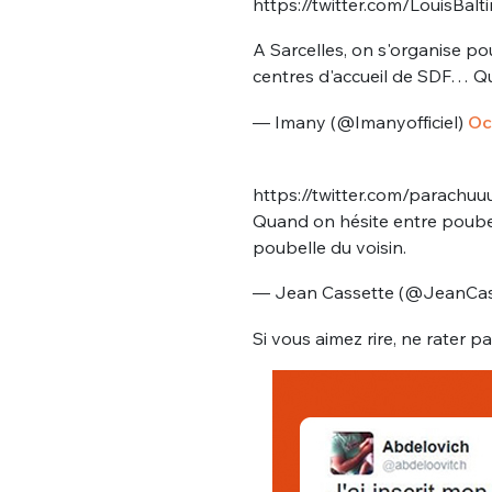
https://twitter.com/LouisBa
A Sarcelles, on s'organise pou
centres d'accueil de SDF… Qui 
— Imany (@Imanyofficiel)
Oc
https://twitter.com/parachu
Quand on hésite entre poubell
poubelle du voisin.
— Jean Cassette (@JeanCas
Si vous aimez rire, ne rater p