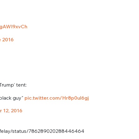
/ugAWI9xvCh
e 2016
Trump' tent:
black guy"
pic.twitter.com/Hr8p0ul6gj
 12, 2016
eAffelay/status/786289020288446464