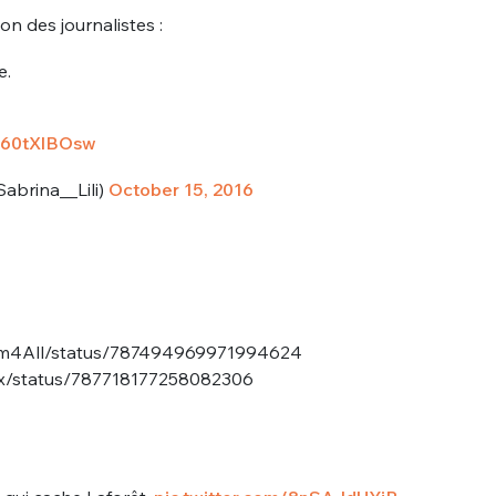
ion des journalistes :
e.
/B60tXlBOsw
abrina__Lili)
October 15, 2016
nue !
Con
PSEUDO
tFem4All/status/787494969971994624
-vous proposer ?
iax/status/787718177258082306
MOT DE PASSE
s
Ma propre