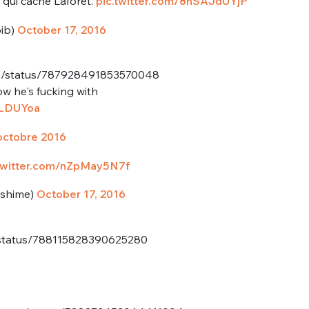
e qui cache Laforêt.
pic.twitter.com/8nSAJdUYjP
sélection
CO
bib)
October 17, 2016
M'INSCRIRE
nda/status/787928491853570048
CRIS
w he's fucking with
ME CONNECTER
nLDUYoa
octobre 2016
.twitter.com/nZpMay5N7f
shime)
October 17, 2016
s/status/788115828390625280