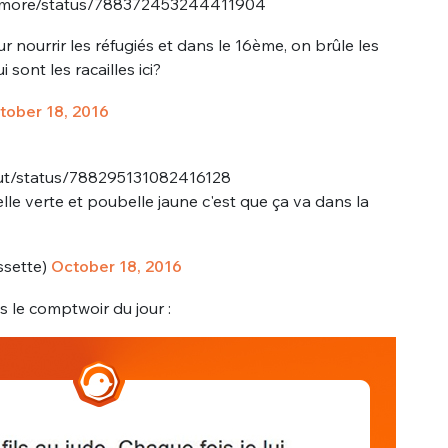
ltimore/status/788372453244411904
r nourrir les réfugiés et dans le 16ème, on brûle les
sont les racailles ici?
tober 18, 2016
uut/status/788295131082416128
e verte et poubelle jaune c'est que ça va dans la
sette)
October 18, 2016
as le comptwoir du jour :