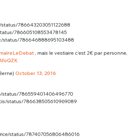
li/status/786643203051122688
/status/786605108553478145
dex/status/786646888695103488
imaireLeDebat
, mais le vestiaire c'est 2€ par personne,
qAfoQZK
Berne)
October 13, 2016
ilo/status/786559401406496770
tricis/status/786638505610969089
atrice/status/787407056806486016