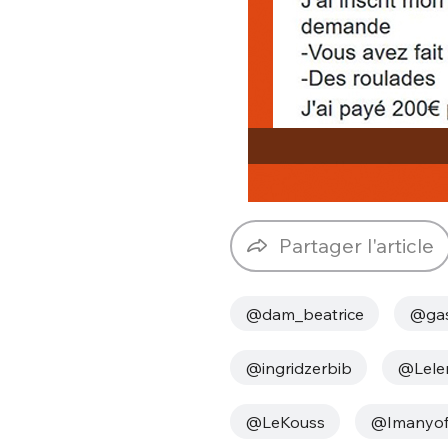
Partager l'article
@dam_beatrice
@gas
@ingridzerbib
@Lele
@LeKouss
@Imanyoff