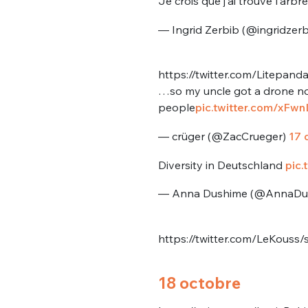
Je crois que j'ai trouvé l'arbr
tweets
PASSWORD
*
— Ingrid Zerbib (@ingridzer
C'EST PARTI
https://twitter.com/Litepa
JE M'INS
…so my uncle got a drone no
people
pic.twitter.com/xFw
— crüger (@ZacCrueger)
17 
Diversity in Deutschland
pic
— Anna Dushime (@AnnaDu
https://twitter.com/LeKous
18 octobre