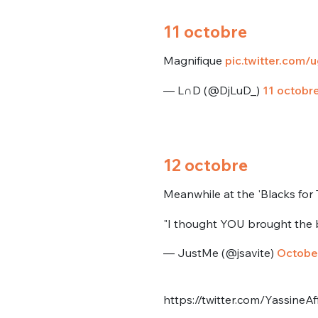
11 octobre
Magnifique
pic.twitter.com
— L∩D (@DjLuD_)
11 octobr
12 octobre
Meanwhile at the 'Blacks for 
"I thought YOU brought the 
— JustMe (@jsavite)
October
https://twitter.com/Yassin