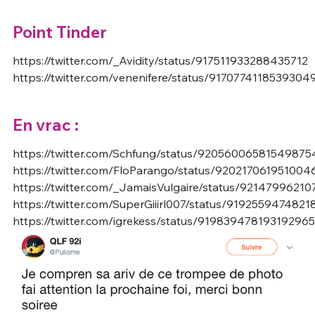
Point Tinder
https://twitter.com/_Avidity/status/917511933288435712
https://twitter.com/venenifere/status/9170774118539304
En vrac :
https://twitter.com/Schfung/status/92056006581549875
https://twitter.com/FloParango/status/920217061951004
https://twitter.com/_JamaisVulgaire/status/9214799621
https://twitter.com/SuperGiiirl007/status/919255947482
https://twitter.com/igrekess/status/919839478193192965