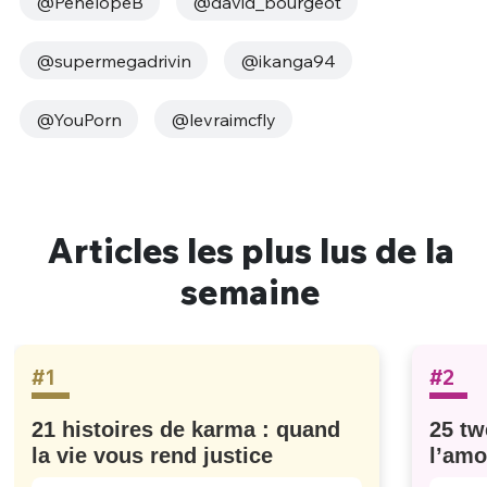
@PenelopeB
@david_bourgeot
@supermegadrivin
@ikanga94
@YouPorn
@levraimcfly
Articles les plus lus de la
semaine
#1
#2
21 histoires de karma : quand
25 tw
la vie vous rend justice
l’amo
#629