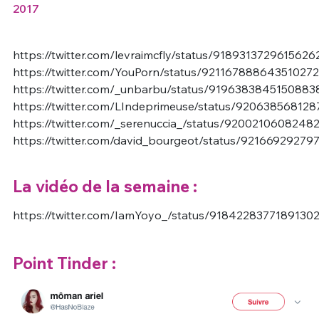
2017
https://twitter.com/levraimcfly/status/9189313729615626
https://twitter.com/YouPorn/status/921167888643510272
https://twitter.com/_unbarbu/status/9196383845150883
https://twitter.com/LIndeprimeuse/status/92063856812
https://twitter.com/_serenuccia_/status/92002106082482
https://twitter.com/david_bourgeot/status/9216692927
La vidéo de la semaine :
https://twitter.com/IamYoyo_/status/9184228377189130
Point Tinder :