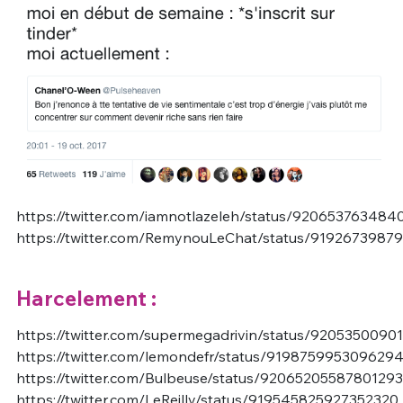
https://twitter.com/iamnotlazeleh/status/92065376348
https://twitter.com/RemynouLeChat/status/9192673987
Harcelement :
https://twitter.com/supermegadrivin/status/920535009
https://twitter.com/lemondefr/status/919875995309629
https://twitter.com/Bulbeuse/status/9206520558780129
https://twitter.com/LeReilly/status/919545825927352320