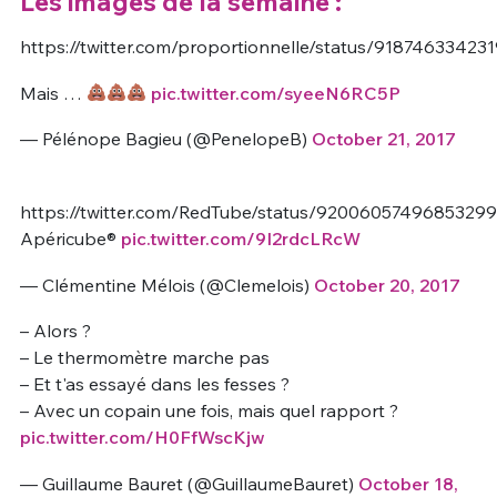
Les images de la semaine :
https://twitter.com/proportionnelle/status/91874633423
Mais …
pic.twitter.com/syeeN6RC5P
— Pélénope Bagieu (@PenelopeB)
October 21, 2017
https://twitter.com/RedTube/status/9200605749685329
Apéricube®
pic.twitter.com/9I2rdcLRcW
— Clémentine Mélois (@Clemelois)
October 20, 2017
– Alors ?
– Le thermomètre marche pas
– Et t'as essayé dans les fesses ?
– Avec un copain une fois, mais quel rapport ?
pic.twitter.com/H0FfWscKjw
— Guillaume Bauret (@GuillaumeBauret)
October 18,