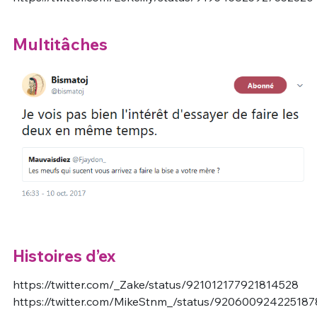
Multitâches
Histoires d’ex
https://twitter.com/_Zake/status/921012177921814528
https://twitter.com/MikeStnm_/status/92060092422518