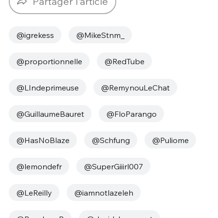
Partager l'article
@igrekess
@MikeStnm_
@proportionnelle
@RedTube
@LIndeprimeuse
@RemynouLeChat
@GuillaumeBauret
@FloParango
@HasNoBlaze
@Schfung
@Puliome
@lemondefr
@SuperGiiirl007
@LeReilly
@iamnotlazeleh