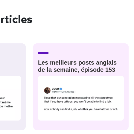
rticles
nue !
Con
PSEUDO
Les meilleurs posts anglais
-vous proposer ?
de la semaine, épisode 153
MOT DE PASSE
s
Ma propre
sélection
CO
M'INSCRIRE