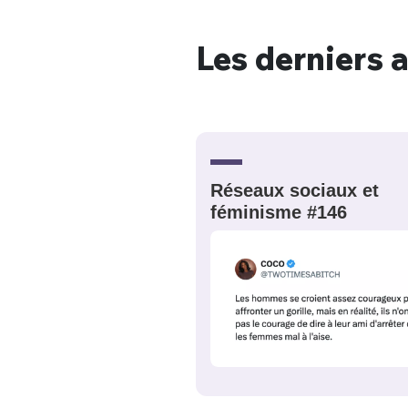
Les derniers a
Bienve
PSEUDO
*
VOTRE PARTICIPATION
Réseaux sociaux et
Que souhaitez
féminisme #146
EMAIL
*
Quelque
tweets
PASSWORD
*
C'EST PARTI