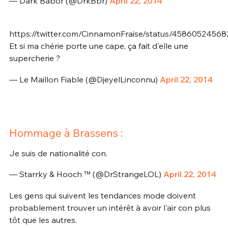
— Dark Babor (@DrkBbr)
April 22, 2014
https://twitter.com/CinnamonFraise/status/4586052456
Et si ma chérie porte une cape, ça fait d'elle une
supercherie ?
— Le Maillon Fiable (@DjeyelLinconnu)
April 22, 2014
Hommage à Brassens :
Je suis de nationalité con.
— Starrky & Hooch ™️ (@DrStrangeLOL)
April 22, 2014
Les gens qui suivent les tendances mode doivent
probablement trouver un intérêt à avoir l'air con plus
tôt que les autres.