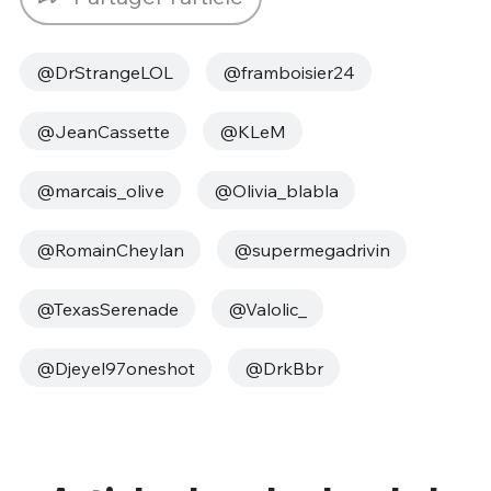
@DrStrangeLOL
@framboisier24
@JeanCassette
@KLeM
@marcais_olive
@Olivia_blabla
@RomainCheylan
@supermegadrivin
@TexasSerenade
@Valolic_
@Djeyel97oneshot
@DrkBbr