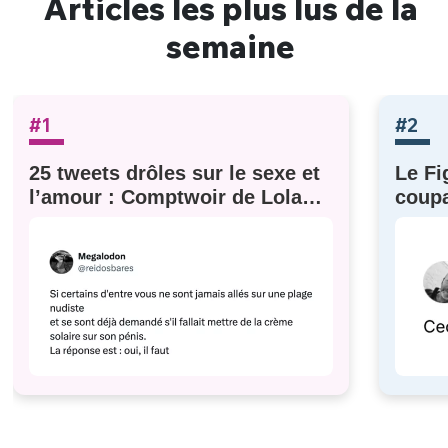
Articles les plus lus de la
semaine
#1
#2
25 tweets drôles sur le sexe et
Le Fi
l’amour : Comptwoir de Lola
coupa
#629
à eux)