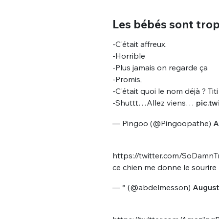
Les bébés sont tro
-C'était affreux.
-Horrible
-Plus jamais on regarde ça
-Promis,
-C'était quoi le nom déjà ? Ti
-Shuttt…Allez viens…
pic.t
— Pingoo (@Pingoopathe)
A
https://twitter.com/SoDam
ce chien me donne le sourire
— ° (@abdelmesson)
August