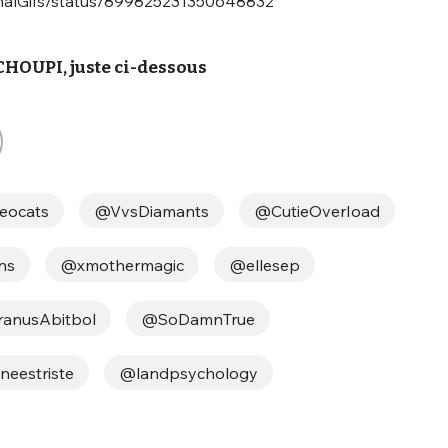
imalGifs/status/899825231350648832
sélection
CO
HOUPI, juste ci-dessous
M'INSCRIRE
CRIS
ME CONNECTER
eocats
@VvsDiamants
@CutieOverIoad
ns
@xmothermagic
@ellesep
ranusAbitbol
@SoDamnTrue
neestriste
@landpsychology