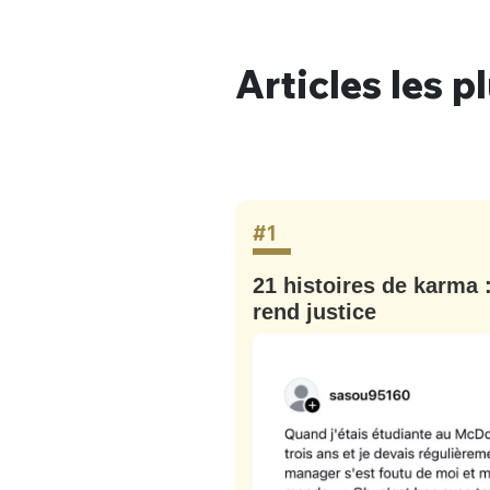
Articles les p
#1
ût : le
21 histoires de karma 
rend justice