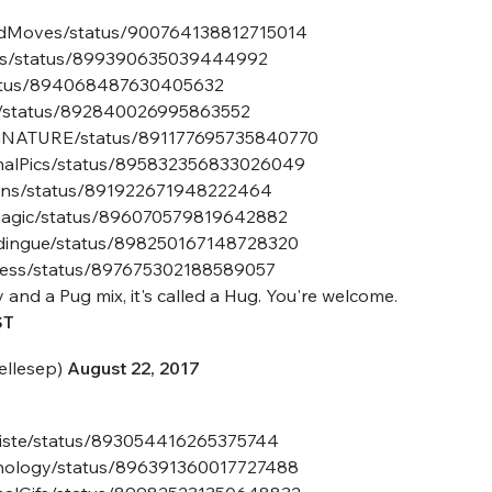
cDadMoves/status/900764138812715014
als/status/899390635039444992
/status/894068487630405632
ats/status/892840026995863552
NGNATURE/status/891177695735840770
imalPics/status/895832356833026049
pens/status/891922671948222464
nue !
Con
rmagic/status/896070579819642882
stdingue/status/898250167148728320
eness/status/897675302188589057
 and a Pug mix, it's called a Hug. You're welcome.
ST
PSEUDO
-vous proposer ?
llesep)
August 22, 2017
MOT DE PASSE
striste/status/893054416265375744
s
Ma propre
ychology/status/896391360017727488