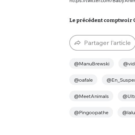
https://twitter.com/BabyAn
tweets
PASSWORD
*
Le précédent comptwoir C
C'EST PARTI
JE M'INS
Partager l'article
@ManuBrewski
@vid
@oafale
@En_Suspe
@MeetAnimals
@Ult
@Pingoopathe
@lalu