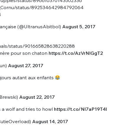
ngPuppies/status/896610370143502336
in_Cornu/status/892534642984792064
4
ançaise (@UltranusAbitbol)
August 5, 2017
imals/status/901665828638220288
e mère pour son chaton
https://t.co/AzVrNlGgT2
oun)
August 27, 2017
ujours autant aux enfants
rewski)
August 22, 2017
s a wolf and tries to howl
https://t.co/Nl7aP19T4l
utieOverIoad)
August 14, 2017