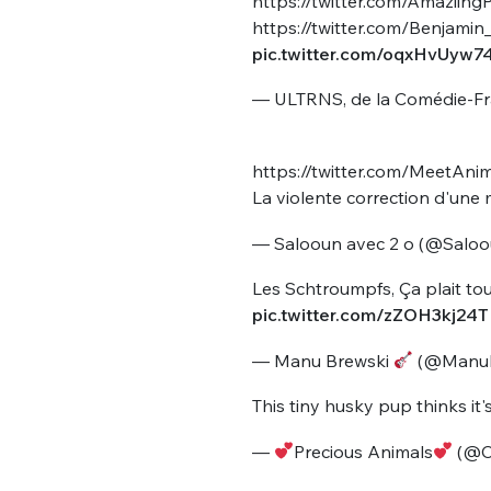
https://twitter.com/Amazii
https://twitter.com/Benjam
pic.twitter.com/oqxHvUyw7
— ULTRNS, de la Comédie-Fr
https://twitter.com/MeetAn
La violente correction d'un
— Salooun avec 2 o (@Salo
Les Schtroumpfs, Ça plait to
pic.twitter.com/zZOH3kj24T
— Manu Brewski
(@ManuB
This tiny husky pup thinks it'
—
Precious Animals
(@C