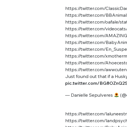
https://twitter.com/Classi
https://twitter.com/BBAnim
https://twitter.com/oafale
https://twitter.com/videoc
https://twitter.com/AMAZl
https://twitter.com/BabyAn
https://twitter.com/En_Sus
Bienve
https://twitter.com/xmothe
https://twitter.com/Ahoece
https://twitter.com/awwcut
Just found out that if a Husky
pic.twitter.com/BG8OZnQ2
PSEUDO
*
VOTRE PARTICIPATION
Que souhaitez
— Danielle Sepulveres
(@e
EMAIL
*
https://twitter.com/lalunee
Quelque
https://twitter.com/landps