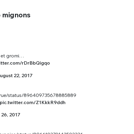
p mignons
ti et gromi…
witter.com/rDrBbQigqo
ugust 22, 2017
nTrue/status/896409735678885889
pic.twitter.com/Z1KkkR9ddh
 26, 2017