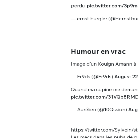
tweets
perdu.
pic.twitter.com/3p9m
PASSWORD
*
— ernst burgler (@Hernstbu
C'EST PARTI
JE M'INS
Humour en vrac
Image d'un Kouign Amann à l
— Fr9ds (@Fr9ds)
August 22
Quand ma copine me demande d'
pic.twitter.com/31VQb8RM
— Aurélien (@10Qssion)
Augu
https://twitter.com/Sylvqin
Les mecs dans les pubs de par