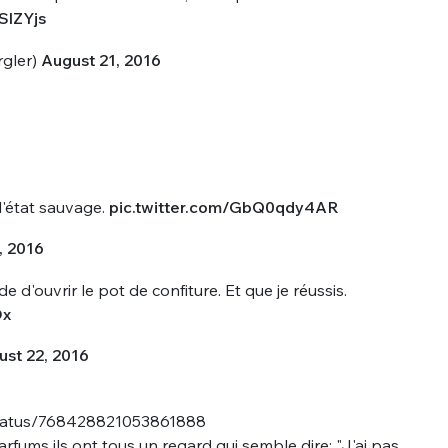
sélection
SlZYjs
CO
rgler)
August 21, 2016
M'INSCRIRE
CRIS
ME CONNECTER
'état sauvage.
pic.twitter.com/GbQ0qdy4AR
, 2016
ouvrir le pot de confiture. Et que je réussis.
Dx
st 22, 2016
/status/768428821053861888
fums ils ont tous un regard qui semble dire: "J'ai pas