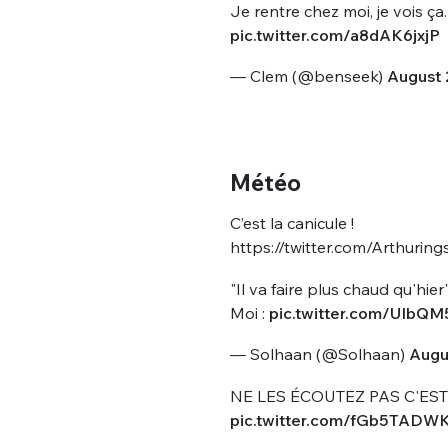
Je rentre chez moi, je vois ça
pic.twitter.com/a8dAK6jxjP
— Clem (@benseek)
August 
Météo
C’est la canicule !
https://twitter.com/Arthuri
"Il va faire plus chaud qu'hier
Moi :
pic.twitter.com/UIbQ
— Solhaan (@Solhaan)
Augu
NE LES ÉCOUTEZ PAS C'EST 
pic.twitter.com/fGb5TADW