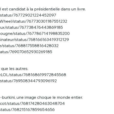
est candidat à la présidentielle dans un livre.
on/status/767729021224452097
atWheel/status/767730301187551232
deux/status/767738476443869185
Chougne/status/767786714198835200
sinateur/status/768166163419312129
ine/status/768817558816428032
/status/769070652930269185
 que les autres.
ngeLOL/status/768168619972845568
ce/status/769508344793096192
ti-burkini, une image choque le monde entier.
marcot/status/768174280463048704
j/status/768215167859654656