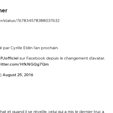
ner
rner/status/767834578388037632
 par Cyrille Eldin l’an prochain.
nue !
Con
Jofficiel
sur Facebook depuis le changement d’avatar,
twitter.com/HfkNGQg7Qm
t)
August 25, 2016
PSEUDO
-vous proposer ?
MOT DE PASSE
s
Ma propre
at et quand il se réveille, celui qui a mis le dernier truc a