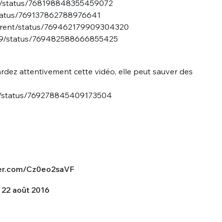
tle/status/768198848355459072
/status/769137862788976641
laurent/status/769462179909304320
V89/status/769482588666855425
ardez attentivement cette vidéo, elle peut sauver des
da/status/769278845409173504
ter.com/Cz0eo2saVF
)
22 août 2016