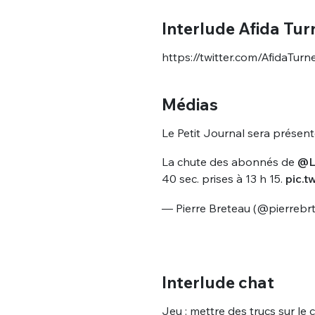
Interlude Afida Tur
https://twitter.com/AfidaTu
Médias
Le Petit Journal sera présenté
Bienve
La chute des abonnés de
@LP
40 sec. prises à 13 h 15.
pic.
— Pierre Breteau (@pierrebr
PSEUDO
*
VOTRE PARTICIPATION
Que souhaitez
EMAIL
*
Interlude chat
Quelque
Jeu : mettre des trucs sur le ch