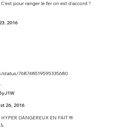
. C'est pour ranger le fer on est d'accord ?
23, 2016
ngs/status/768748519595335680
"
M5yJ1W
st 26, 2016
HYPER DANGEREUX EN FAIT !!!!
KL