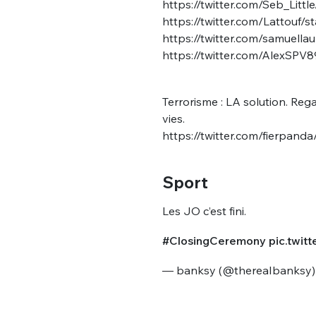
https://twitter.com/Seb_Lit
https://twitter.com/Lattouf
https://twitter.com/samuel
https://twitter.com/AlexSP
Terrorisme : LA solution. Reg
vies.
https://twitter.com/fierpan
Sport
Les JO c’est fini.
#ClosingCeremony
pic.twit
— banksy (@thereaIbanksy