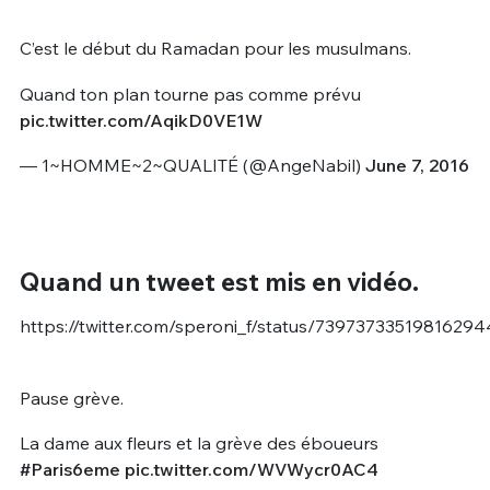
C’est le début du Ramadan pour les musulmans.
Quand ton plan tourne pas comme prévu
pic.twitter.com/AqikD0VE1W
— 1~HOMME~2~QUALITÉ (@AngeNabil)
June 7, 2016
Quand un tweet est mis en vidéo.
https://twitter.com/speroni_f/status/73973733519816294
Pause grève.
La dame aux fleurs et la grève des éboueurs
#Paris6eme
pic.twitter.com/WVWycr0AC4