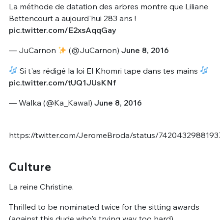
La méthode de datation des arbres montre que Liliane
Bettencourt a aujourd'hui 283 ans !
pic.twitter.com/E2xsAqqGay
— JuCarnon
(@JuCarnon)
June 8, 2016
Si t'as rédigé la loi El Khomri tape dans tes mains
pic.twitter.com/tUQ1JUsKNf
— Walka (@Ka_Kawal)
June 8, 2016
https://twitter.com/JeromeBroda/status/7420432988193
Culture
La reine Christine.
Thrilled to be nominated twice for the sitting awards
(against this dude who's trying way too hard)