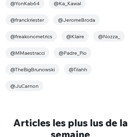
@YonKab64
@‏Ka_Kawal
@franckriester
@JeromeBroda
@freakonometrics
@Klaire
@Nozza_
@MMaestracci
@Padre_Pio
@TheBigBrunowski
@Tilahh
@JuCarnon
Articles les plus lus de la
semaine