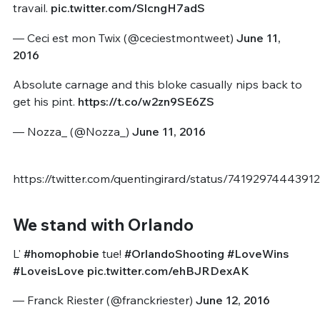
travail.
pic.twitter.com/SlcngH7adS
— Ceci est mon Twix (@ceciestmontweet)
June 11,
2016
Absolute carnage and this bloke casually nips back to
get his pint.
https://t.co/w2zn9SE6ZS
— Nozza_ (@Nozza_)
June 11, 2016
https://twitter.com/quentingirard/status/7419297444391
We stand with Orlando
L'
#homophobie
tue!
#OrlandoShooting
#LoveWins
#LoveisLove
pic.twitter.com/ehBJRDexAK
— Franck Riester (@franckriester)
June 12, 2016