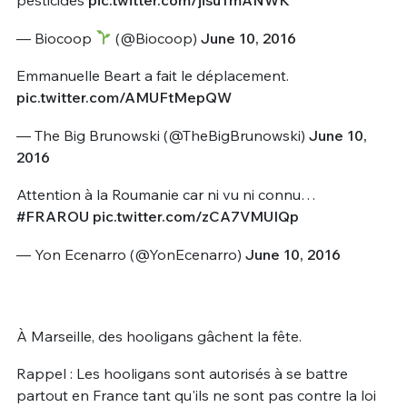
pesticides
pic.twitter.com/jisuTmANWK
— Biocoop
(@Biocoop)
June 10, 2016
Emmanuelle Beart a fait le déplacement.
pic.twitter.com/AMUFtMepQW
— The Big Brunowski (@TheBigBrunowski)
June 10,
2016
Attention à la Roumanie car ni vu ni connu…
#FRAROU
pic.twitter.com/zCA7VMUIQp
— Yon Ecenarro (@YonEcenarro)
June 10, 2016
À Marseille, des hooligans gâchent la fête.
Rappel : Les hooligans sont autorisés à se battre
partout en France tant qu'ils ne sont pas contre la loi