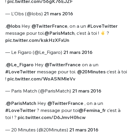
!
pic.twitter.com/56gK76EJZF
— L'Obs (@lobs)
21 mars 2016
.
@lobs
Hey
@TwitterFrance
, on a un
#LoveTwitter
message pour toi.
@ParisMatch
, c’est à toi !
?
pic.twitter.com/kskHzXFxUn
— Le Figaro (@Le_Figaro)
21 mars 2016
.
@Le_Figaro
Hey
@TwitterFrance
on a un
#LoveTwitter
message pour toi.
@20Minutes
c’est à toi
!
pic.twitter.com/WoASNMleVv
— Paris Match (@ParisMatch)
21 mars 2016
.
@ParisMatch
Hey
@TwitterFrance
, on a un
#LoveTwitter
? message pour toi
@Femina_fr
c’est à
toi ! ?
pic.twitter.com/D6JmvH0hcw
— 20 Minutes (@20Minutes)
21 mars 2016