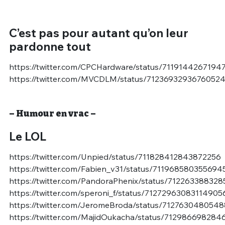
C’est pas pour autant qu’on leur
pardonne tout
https://twitter.com/CPCHardware/status/7119144267194
https://twitter.com/MVCDLM/status/7123693293676052
– Humour en vrac –
Le LOL
https://twitter.com/Unpied/status/711828412843872256
https://twitter.com/Fabien_v31/status/711968580355694
https://twitter.com/PandoraPhenix/status/71226338832
https://twitter.com/speroni_f/status/71272963083114905
https://twitter.com/JeromeBroda/status/712763048054
https://twitter.com/MajidOukacha/status/71298669828