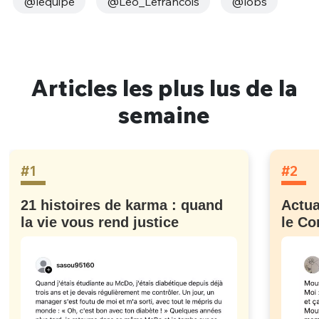
@lequipe
@Leo_Lefrancois
@lobs
Articles les plus lus de la
semaine
#1
#2
21 histoires de karma : quand
Actua
la vie vous rend justice
le Co