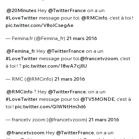
.
@20Minutes
Hey
@TwitterFrance
on a un
#LoveTwitter
message pour toi.
@RMCinfo
, c’est à toi !
pic.twitter.com/V8oICsegAe
— Femina.fr (@Femina_fr)
21 mars 2016
.
@Femina_fr
Hey
@TwitterFrance
on a un
#LoveTwitter
message pour toi.
@francetvzoom
, c’est
à toi ! ?
pic.twitter.com/18wA7cjIlU
— RMC (@RMCinfo)
21 mars 2016
.
@RMCinfo
? Hey
@TwitterFrance
, on a un
#LoveTwitter
message pour toi
@TV5MONDE
, c’est à
toi !
pic.twitter.com/QIWNtHm3d6
— francetv zoom (@francetvzoom)
21 mars 2016
.
@francetvzoom
Hey
@TwitterFrance
, on a un