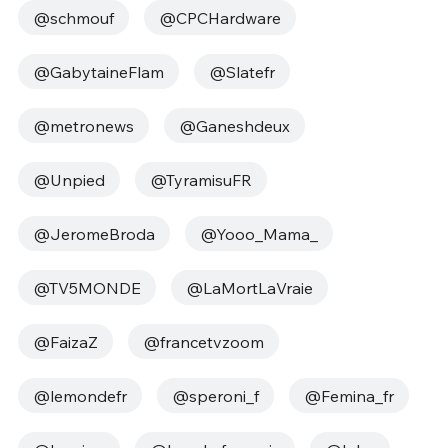
@schmouf
@CPCHardware
@GabytaineFlam
@Slatefr
@metronews
@Ganeshdeux
@Unpied
@TyramisuFR
@JeromeBroda
@Yooo_Mama_
@TV5MONDE
@LaMortLaVraie
@FaizaZ
@francetvzoom
@lemondefr
@speroni_f
@Femina_fr