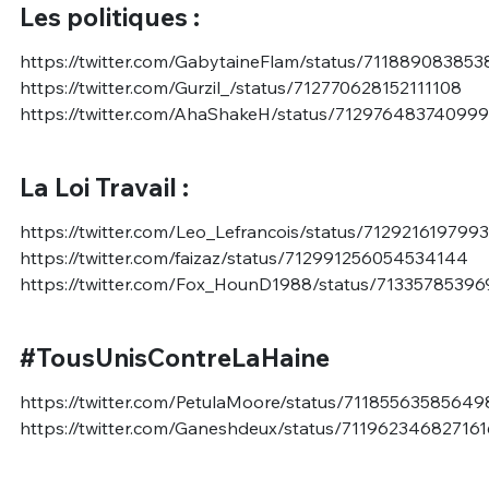
Les politiques :
https://twitter.com/GabytaineFlam/status/71188908385
https://twitter.com/Gurzil_/status/712770628152111108
https://twitter.com/AhaShakeH/status/71297648374099
La Loi Travail :
https://twitter.com/Leo_Lefrancois/status/712921619799
https://twitter.com/faizaz/status/712991256054534144
https://twitter.com/Fox_HounD1988/status/7133578539
#TousUnisContreLaHaine
https://twitter.com/PetulaMoore/status/7118556358564
https://twitter.com/Ganeshdeux/status/71196234682716