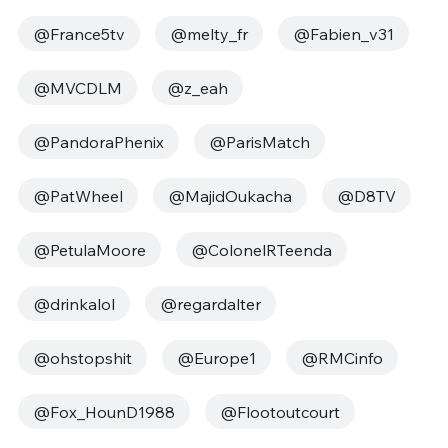
@France5tv
@melty_fr
@Fabien_v31
@MVCDLM
@z_eah
@PandoraPhenix
@ParisMatch
@PatWheel
@MajidOukacha
@D8TV
@PetulaMoore
@ColonelRTeenda
@drinkalol
@regardalter
@ohstopshit
@Europe1
@RMCinfo
@Fox_HounD1988
@Flootoutcourt