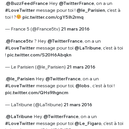
.
@BuzzFeedFrance
Hey
@TwitterFrance
, on a un
#LoveTwitter
message pour toi !
@le_Parisien
, c’est à
toi ! ?
pic.twitter.com/cgY5Ih2rmq
— France 5 (@France5tv)
21 mars 2016
.
@France5tv
? Hey
@TwitterFrance
, on a un
#LoveTwitter
message pour toi
@LaTribune
, c’est à toi
!
pic.twitter.com/S20H6Abqkn
— Le Parisien (@le_Parisien)
21 mars 2016
.
@le_Parisien
Hey
@TwitterFrance
, on a un
#LoveTwitter
message pour toi,
@lobs
, c'est à toi !
pic.twitter.com/QHs9lhgncm
— LaTribune (@LaTribune)
21 mars 2016
.
@LaTribune
Hey
@TwitterFrance
, on a un
#LoveTwitter
message pour toi
@Le_Figaro
, c’est à toi