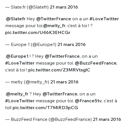
— Slate.fr (@Slatefr)
21 mars 2016
.
@Slatefr
Hey
@TwitterFrance
on a un
#LoveTwitter
message pour toi.
@melty_fr
, c’est à toi ! ?
pic.twitter.com/U46K3EHCGr
— Europe 1 (@Europe1)
21 mars 2016
.
@Europe1
! ? Hey
@TwitterFrance
, on a un
#LoveTwitter
message pour toi.
@BuzzFeedFrance
,
c'est à toi !
pic.twitter.com/Z3MRVtsglC
— melty (@melty_fr)
21 mars 2016
.
@melty_fr
? Hey
@TwitterFrance
, on a un
#LoveTwitter
message pour toi.
@France5tv
, c'est à
toi!
pic.twitter.com/T7MiRD3pCG
— BuzzFeed France (@BuzzFeedFrance)
21 mars 2016