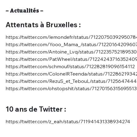
– Actualités –
Attentats à Bruxelles :
https://twitter.com/lemondefr/status/712207503929507
https://twitter.com/Yooo_Mama_/status/7122016420960
https://twitter.com/Antoine_Lvq/status/712235752189530
https://twitter.com/PatWheel/status/7122424371635240
https://twitter.com/schmouf/status/712282819096154112
https://twitter.com/ColonelRTeenda/status/7122862193
https://twitter.com/RezuS_et_TebouL/status/712564744
https://twitter.com/ohstopshit/status/7127015631569551
10 ans de Twitter :
https://twitter.com/z_eah/status/711941431338934274