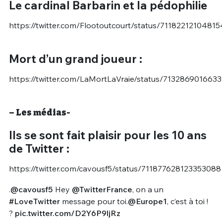
Le cardinal Barbarin et la pédophilie
https://twitter.com/Flootoutcourt/status/71182212104815
Mort d’un grand joueur :
https://twitter.com/LaMortLaVraie/status/713286901663
– Les médias-
Ils se sont fait plaisir pour les 10 ans
de Twitter :
https://twitter.com/cavousf5/status/711877628123353088
.
@cavousf5
Hey
@TwitterFrance
, on a un
#LoveTwitter
message pour toi.
@Europe1
, c’est à toi !
?
pic.twitter.com/D2Y6P9ljRz