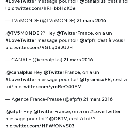
#LoveTwitter
message pour toi !
@canalplus
, c’est à toi
!
pic.twitter.com/hRHbbHcK3e
— TV5MONDE (@TV5MONDE)
21 mars 2016
.
@TV5MONDE
?? Hey
@TwitterFrance
, on a un
#LoveTwitter
message pour toi !
@afpfr
, c’est à vous !
pic.twitter.com/9GLq082U2H
— CANAL+ (@canalplus)
21 mars 2016
.
@canalplus
Hey
@TwitterFrance
, on a un
#LoveTwitter
message pour toi !
@TyramisuFR
, c’est à
toi !
pic.twitter.com/yroReO40EM
— Agence France-Presse (@afpfr)
21 mars 2016
.
@afpfr
Hey
@TwitterFrance
, on a un
#LoveTwitter
message pour toi ?
@D8TV
, c’est à toi ! ?
pic.twitter.com/HFWfONvS03