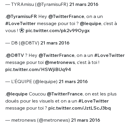
— TYRAmisu (@TyramisuFR)
21 mars 2016
.
@TyramisuFR
Hey
@TwitterFrance
, on a un
#LoveTwitter
message pour toi ?
@lequipe
, c’est à
vous !
pic.twitter.com/pk2v99Oygx
— D8 (@D8TV)
21 mars 2016
.
@D8TV
? Hey
@TwitterFrance
, on a un
#LoveTwitter
message pour toi
@metronews
, c’est à toi !
pic.twitter.com/HSWjiBUq94
— L'ÉQUIPE (@lequipe)
21 mars 2016
.
@lequipe
Coucou
@TwitterFrance
, on est les plus
doués pour les visuels et on a un
#LoveTwitter
message pour toi ?
pic.twitter.com/JztLScJ3bq
— metronews (@metronews)
21 mars 2016