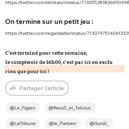
https://twitter.com/drinkalol/status/71305528183665049
On termine sur un petit jeu :
https://twitter.com/regardalter/status/7130797514061332
C’est terminé pour cette semaine,
le comptwoir de 14h00, c’est par ici en exclu
rien que pour toi !
Partager l'article
@Le_Figaro
@RezuS_et_TebouL
@LaTribune
@le_Parisien
@Gurzil_