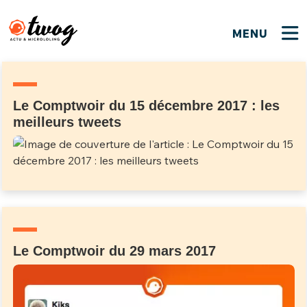
MENU
FERMER
FERMER
Bienvenue !
VOTRE PARTICIPATION
Que souhaitez-vous proposer ?
JE M'INSCRIS
Le Comptwoir du 15 décembre 2017 : les
meilleurs tweets
PSEUDO
*
Quelques tweets
Connexion
EMAIL
*
C'EST PARTI
PSEUDO
Ma propre sélection
PASSWORD
*
Mot de passe perdu ?
MOT DE PASSE
Le Comptwoir du 29 mars 2017
M'INSCRIRE
ME CONNECTER
JE M'INSCRIS
CONNEXION