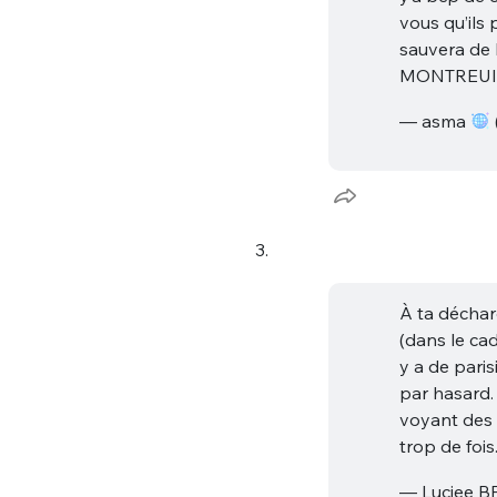
vous qu’ils
sauvera de 
MONTREUI
— asma
Bienve
3.
À ta déchar
(dans le ca
PSEUDO
*
VOTRE PARTICIPATION
y a de paris
Que souhaitez
par hasard.
voyant des
EMAIL
*
trop de fois
Quelque
— Luciee B