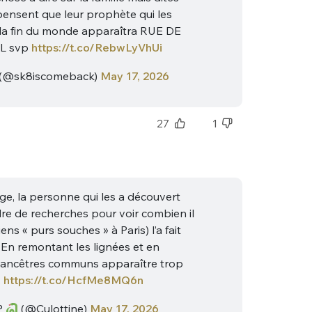
 pensent que leur prophète qui les
la fin du monde apparaîtra RUE DE
L svp
https://t.co/RebwLyVhUi
(@sk8iscomeback)
May 17, 2026
27
1
nue !
Con
ge, la personne qui les a découvert
dre de recherches pour voir combien il
PSEUDO
iens « purs souches » à Paris) l’a fait
-vous proposer ?
 En remontant les lignées et en
 ancêtres communs apparaître trop
MOT DE PASSE
.
https://t.co/HcfMe8MQ6n
s
Ma propre
P
(@Culottine)
May 17, 2026