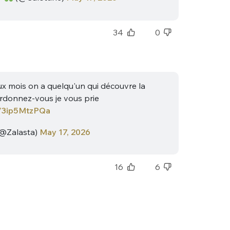
sélection
CO
34
0
M'INSCRIRE
CRIS
ME CONNECTER
ux mois on a quelqu'un qui découvre la
ordonnez-vous je vous prie
co/3ip5MtzPQa
(@Zalasta)
May 17, 2026
16
6