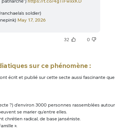
e patriarche”)
https://t.co/4gTiFwxxKD
franchaela’s soldier)
nepink)
May 17, 2026
32
0
iatiques sur ce phénomène :
 écrit et publié sur cette secte aussi fascinante que
 (secte ?) d’environ 3000 personnes rassemblées autour
peuvent se marier qu’entre elles.
 chrétien radical, de base janséniste.
amille ».