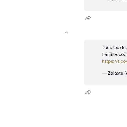
tweets
PASSWORD
*
C'EST PARTI
4.
JE M'INS
Tous les de
Famille, co
https://t.
— Zalasta 