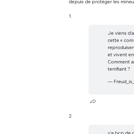
depuis de protéger les mineu
1.
Je viens d’a
cette « com
reproduisen
et vivent en
Comment ai-
terrifiant ?
— Freud_is_
2.
y’a bcp de c