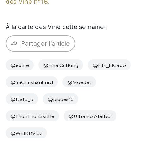
des Vine n°18.
À la carte des Vine cette semaine :
Partager l'article
@eutite
@FinalCutKing
@Fitz_ElCapo
@imChristianLnrd
@MoeJet
@Nato_o
@piques15
@ThunThunSkittle
@UltranusAbitbol
@WEIRDVidz