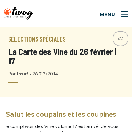
MENU
FERMER
FERMER
Bienvenue !
VOTRE PARTICIPATION
SÉLECTIONS SPÉCIALES
Que souhaitez-vous proposer ?
JE M'INSCRIS
La Carte des Vine du 26 février |
PSEUDO
*
Quelques tweets
17
Connexion
Par
Insaf
•
26/02/2014
EMAIL
*
C'EST PARTI
PSEUDO
Ma propre sélection
PASSWORD
*
Mot de passe perdu ?
MOT DE PASSE
M'INSCRIRE
Salut les coupains et les coupines
le comptwoir des Vine volume 17 est arrivé. Je vous
ME CONNECTER
JE M'INSCRIS
CONNEXION