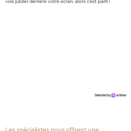
vois jubiler derrière votre écran, alors c’est parti !
Un Thread
C'EST PARTI
Les spécialistes nous offrent une