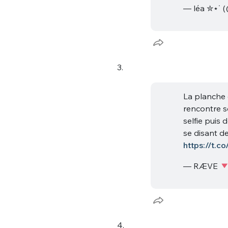
— léa ✮⋆˙ (
3.
La planche 
Bienve
rencontre s
selfie puis 
se disant de
https://t.
PSEUDO
*
VOTRE PARTICIPATION
— RÆVE
Que souhaitez
EMAIL
*
Quelque
4.