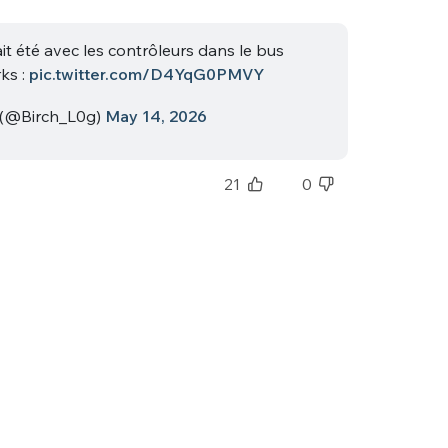
sélection
CO
ait été avec les contrôleurs dans le bus
ks :
pic.twitter.com/D4YqG0PMVY
M'INSCRIRE
CRIS
(@Birch_L0g)
May 14, 2026
ME CONNECTER
21
0