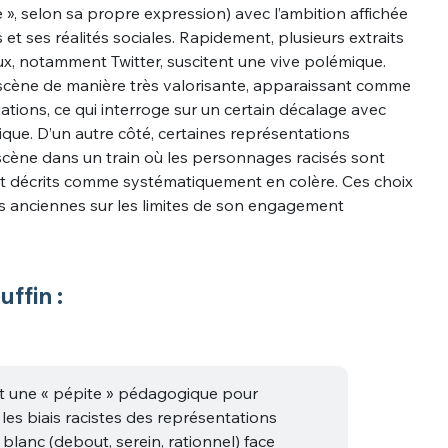
 », selon sa propre expression) avec l’ambition affichée
t ses réalités sociales. Rapidement, plusieurs extraits
aux, notamment Twitter, suscitent une vive polémique.
n scène de manière très valorisante, apparaissant comme
ations, ce qui interroge sur un certain décalage avec
dique. D’un autre côté, certaines représentations
 scène dans un train où les personnages racisés sont
soit décrits comme systématiquement en colère. Ces choix
ues anciennes sur les limites de son engagement
ffin :
t une « pépite » pédagogique pour
les biais racistes des représentations
blanc (debout, serein, rationnel) face