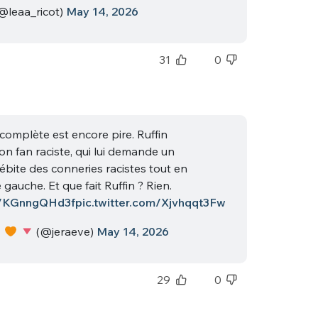
@leaa_ricot)
May 14, 2026
31
0
complète est encore pire. Ruffin
nue !
Con
on fan raciste, qui lui demande un
débite des conneries racistes tout en
 gauche. Et que fait Ruffin ? Rien.
co/KGnngQHd3f
pic.twitter.com/Xjvhqqt3Fw
PSEUDO
(@jeraeve)
May 14, 2026
-vous proposer ?
MOT DE PASSE
29
0
s
Ma propre