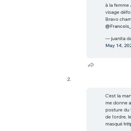
à la femme 
visage défo
Bravo cham
@Francois_
— juanita d
May 14, 20
2.
C’est la ma
me donne au
posture du f
de l’ordre, 
masqué
htt