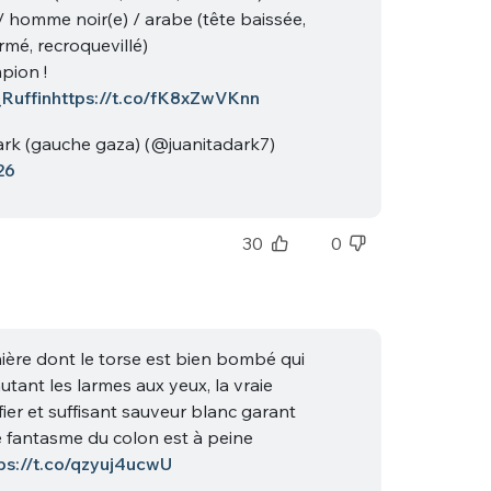
/ homme noir(e) / arabe (tête baissée,
rmé, recroquevillé)
pion !
Ruffin
https://t.co/fK8xZwVKnn
ark (gauche gaza) (@juanitadark7)
26
30
0
nière dont le torse est bien bombé qui
tant les larmes aux yeux, la vraie
ier et suffisant sauveur blanc garant
le fantasme du colon est à peine
ps://t.co/qzyuj4ucwU