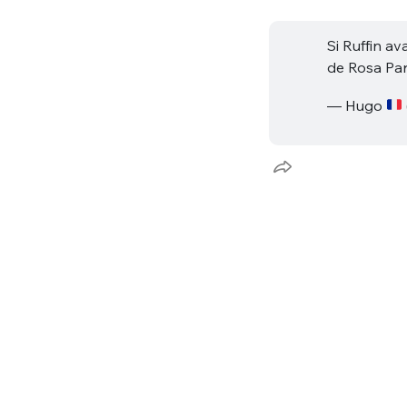
tweets
PASSWORD
*
Si Ruffin av
de Rosa Par
C'EST PARTI
JE M'INS
— Hugo