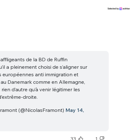
 affligeants de la BD de Ruffin
il a pleinement choisi de s’aligner sur
 européennes anti immigration et
i, au Danemark comme en Allemagne,
 rien d’autre qu’à venir légitimer les
’extrême-droite.
Framont (@NicolasFramont)
May 14,
33
1