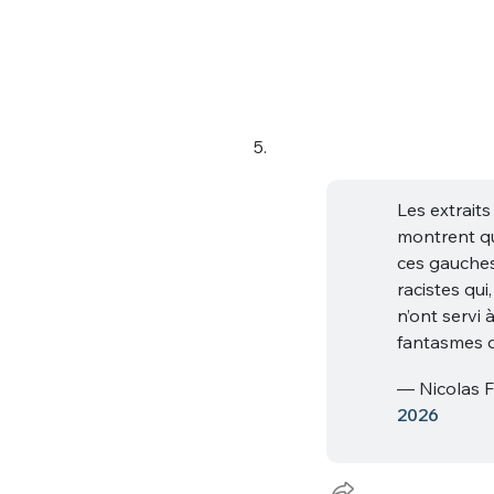
5.
Les extraits
montrent qu’
ces gauches
racistes qu
n’ont servi à
fantasmes d
— Nicolas 
2026