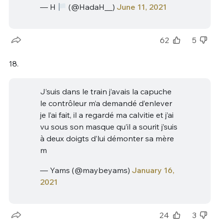
— H
(@HadaH__)
June 11, 2021
62
5
18.
J’suis dans le train j’avais la capuche
le contrôleur m’a demandé d’enlever
je l’ai fait, il a regardé ma calvitie et j’ai
vu sous son masque qu’il a sourit j’suis
à deux doigts d’lui démonter sa mère
m
— Yams (@maybeyams)
January 16,
2021
24
3