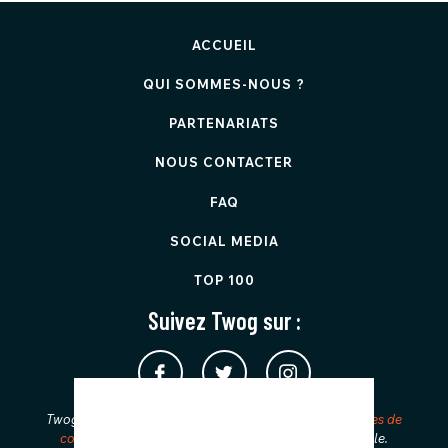
ACCUEIL
QUI SOMMES-NOUS ?
PARTENARIATS
NOUS CONTACTER
FAQ
SOCIAL MEDIA
TOP 100
Suivez Twog sur :
Twog est protégé par reCAPTCHA et applique les
Règles de
confidentialité
et les
Conditions d'utilisation
de Google.