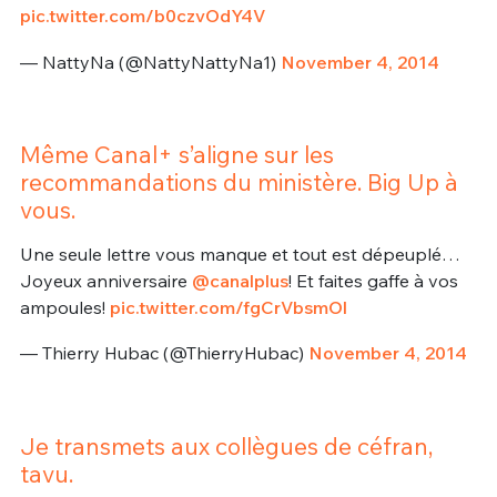
pic.twitter.com/b0czvOdY4V
— NattyNa (@NattyNattyNa1)
November 4, 2014
Même Canal+ s’aligne sur les
recommandations du ministère. Big Up à
vous.
Une seule lettre vous manque et tout est dépeuplé…
Joyeux anniversaire
@canalplus
! Et faites gaffe à vos
ampoules!
pic.twitter.com/fgCrVbsmOl
— Thierry Hubac (@ThierryHubac)
November 4, 2014
Je transmets aux collègues de céfran,
tavu.