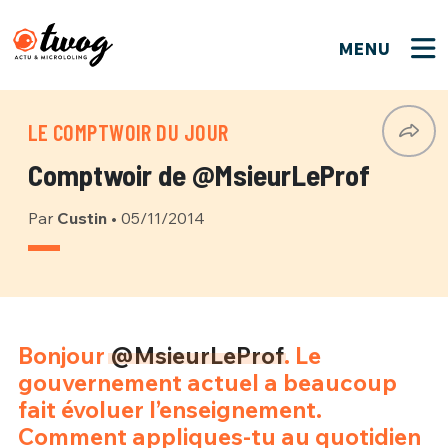
MENU
FERMER
FERMER
Bienvenue !
VOTRE PARTICIPATION
LE COMPTWOIR DU JOUR
Que souhaitez-vous proposer ?
JE M'INSCRIS
Comptwoir de @MsieurLeProf
PSEUDO
*
Quelques tweets
Par
Custin
•
05/11/2014
Connexion
EMAIL
*
C'EST PARTI
PSEUDO
Ma propre sélection
PASSWORD
*
Bonjour
@MsieurLeProf
. Le
Mot de passe perdu ?
MOT DE PASSE
gouvernement actuel a beaucoup
M'INSCRIRE
fait évoluer l’enseignement.
ME CONNECTER
Comment appliques-tu au quotidien
JE M'INSCRIS
CONNEXION