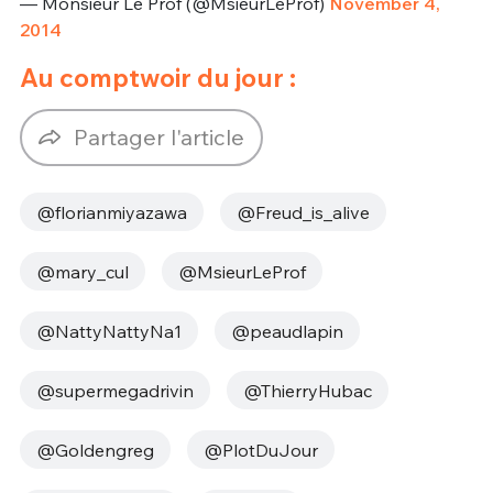
— Monsieur Le Prof (@MsieurLeProf)
November 4,
2014
Au comptwoir du jour :
Partager l'article
@florianmiyazawa
@Freud_is_alive
@mary_cul
@MsieurLeProf
@NattyNattyNa1
@peaudlapin
@supermegadrivin
@ThierryHubac
@Goldengreg
@PlotDuJour