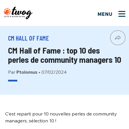
MENU
FERMER
FERMER
Bienvenue !
VOTRE PARTICIPATION
CM HALL OF FAME
Que souhaitez-vous proposer ?
JE M'INSCRIS
CM Hall of Fame : top 10 des
PSEUDO
*
Quelques tweets
perles de community managers 10
Connexion
Par
Ptolomus
•
07/02/2024
EMAIL
*
C'EST PARTI
PSEUDO
Ma propre sélection
PASSWORD
*
Mot de passe perdu ?
MOT DE PASSE
M'INSCRIRE
C’est reparti pour 10 nouvelles perles de community
managers, sélection 10 !
ME CONNECTER
JE M'INSCRIS
CONNEXION