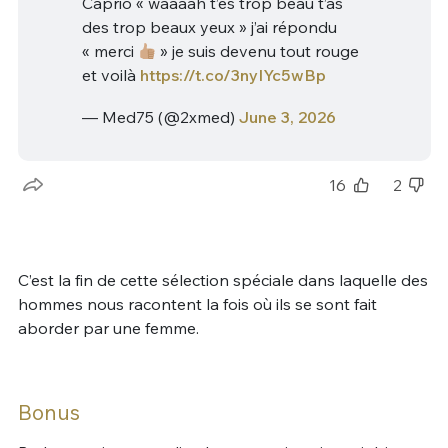
Caprio « waaaah t’es trop beau t’as
des trop beaux yeux » j’ai répondu
« merci
» je suis devenu tout rouge
et voilà
https://t.co/3nyIYc5wBp
— Med75 (@2xmed)
June 3, 2026
16
2
C’est la fin de cette sélection spéciale dans laquelle des
hommes nous racontent la fois où ils se sont fait
aborder par une femme.
Bonus