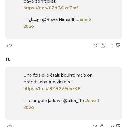
payé son ticket
https://t.co/0ZdGQzc7mf
— جميل (@RezorHimself)
June 2,
2026
10
1
11.
Une fois elle était bourré mais on
prends chaque victoire
https://t.co/RYR2VEmeKE
— d’angelo jallow (@alim_fh)
June 1,
2026
14
0