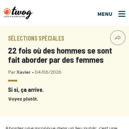
MENU
FERMER
FERMER
Bienvenue !
VOTRE PARTICIPATION
SÉLECTIONS SPÉCIALES
Que souhaitez-vous proposer ?
JE M'INSCRIS
22 fois où des hommes se sont
PSEUDO
*
Quelques tweets
fait aborder par des femmes
Connexion
Par
Xavier
•
04/06/2026
EMAIL
*
C'EST PARTI
PSEUDO
Ma propre sélection
Si si, ça arrive.
PASSWORD
*
Voyez plutôt.
Mot de passe perdu ?
MOT DE PASSE
M'INSCRIRE
ME CONNECTER
JE M'INSCRIS
Aborder un·e inconnu·e dans un lieu public, c’est une
CONNEXION