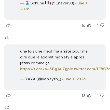
—
Schumi
(@Enever33)
June 1,
2026
16
1
21.
une fois une meuf m’a arrêté pour me
dire qu’elle adorait mon style après
j’étais comme ça
https://t.co/kaJ5BgAu7g
pic.twitter.com/fE8S7
— YAYA (@yanisytb_)
June 1, 2026
13
1
22.