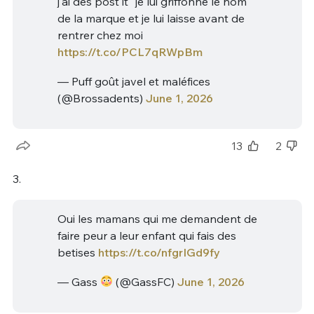
j'ai des post it" je lui griffonne le nom
de la marque et je lui laisse avant de
rentrer chez moi
https://t.co/PCL7qRWpBm
— Puff goût javel et maléfices
(@Brossadents)
June 1, 2026
13
2
3.
Oui les mamans qui me demandent de
faire peur a leur enfant qui fais des
betises
https://t.co/nfgrIGd9fy
— Gass
(@GassFC)
June 1, 2026