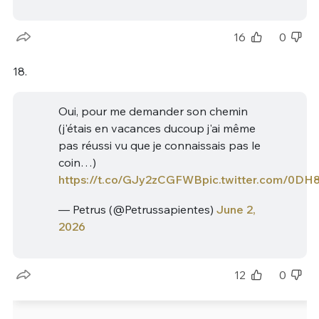
16
0
18.
Oui, pour me demander son chemin
(j'étais en vacances ducoup j'ai même
pas réussi vu que je connaissais pas le
coin…)
https://t.co/GJy2zCGFWB
pic.twitter.com/0D
— Petrus (@Petrussapientes)
June 2,
2026
12
0