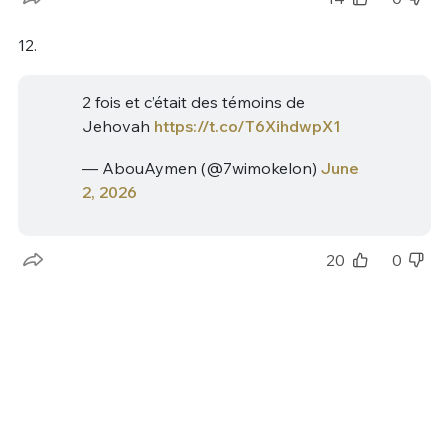
12.
2 fois et c’était des témoins de
Jehovah
https://t.co/T6XihdwpX1
— AbouAymen (@7wimokelon)
June
2, 2026
20
0