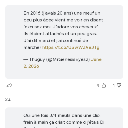
En 2016 (j'avais 20 ans) une meuf un
peu plus âgée vient me voir en disant
"excusez moi. J'adore vos cheveux".
Ils étaient attachés et un peu gras.
J'ai dit merci et j'ai continué de
marcher
https://t.co/USwWZ9e3Tg
— Thuguy (@MrGenesisEyes2)
June
2, 2026
9
1
23.
Oui une fois 3/4 meufs dans une clio,
frein à main ça criait comme ci j’étais Di