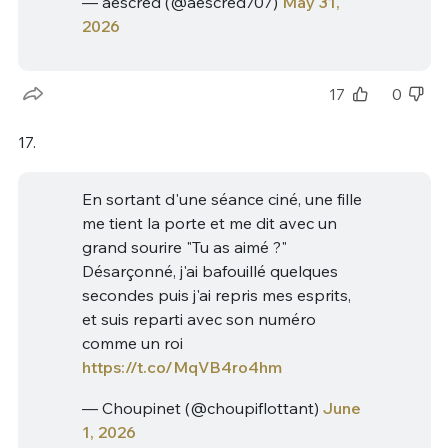
— aescred (@aescred707)
May 31,
2026
17
0
17.
En sortant d'une séance ciné, une fille
me tient la porte et me dit avec un
grand sourire "Tu as aimé ?"
Désarçonné, j'ai bafouillé quelques
secondes puis j'ai repris mes esprits,
et suis reparti avec son numéro
comme un roi
https://t.co/MqVB4ro4hm
— Choupinet (@choupiflottant)
June
1, 2026