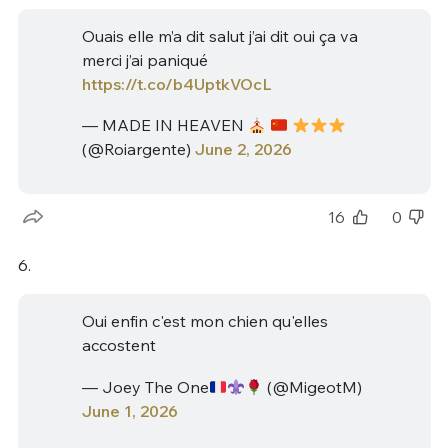
Ouais elle m’a dit salut j’ai dit oui ça va
merci j’ai paniqué
https://t.co/b4UptkVOcL
— MADE IN HEAVEN
(@Roiargente)
June 2, 2026
16
0
6.
Oui enfin c'est mon chien qu'elles
accostent
— Joey The One
(@MigeotM)
June 1, 2026