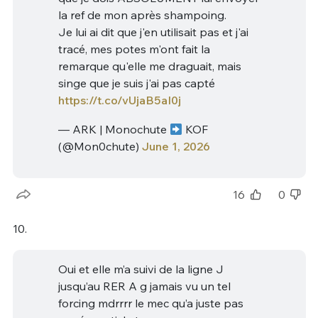
la ref de mon après shampoing.
Je lui ai dit que j'en utilisait pas et j'ai
tracé, mes potes m'ont fait la
remarque qu'elle me draguait, mais
singe que je suis j'ai pas capté
https://t.co/vUjaB5aI0j
— ARK | Monochute
KOF
(@Mon0chute)
June 1, 2026
16
0
10.
Oui et elle m’a suivi de la ligne J
jusqu’au RER A g jamais vu un tel
forcing mdrrrr le mec qu’a juste pas