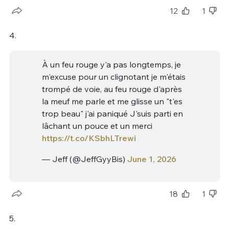
12
1
4.
À un feu rouge y'a pas longtemps, je
m'excuse pour un clignotant je m'étais
trompé de voie, au feu rouge d'après
la meuf me parle et me glisse un "t'es
trop beau" j'ai paniqué J'suis parti en
lâchant un pouce et un merci
https://t.co/KSbhLTrewi
— Jeff (@JeffGyyBis)
June 1, 2026
18
1
5.