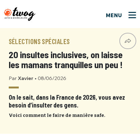
MENU
FERMER
FERMER
Bienvenue !
VOTRE PARTICIPATION
SÉLECTIONS SPÉCIALES
Que souhaitez-vous proposer ?
JE M'INSCRIS
20 insultes inclusives, on laisse
PSEUDO
*
Quelques tweets
les mamans tranquilles un peu !
Connexion
Par
Xavier
•
08/06/2026
EMAIL
*
C'EST PARTI
PSEUDO
Ma propre sélection
On le sait, dans la France de 2026, vous avez
besoin d’insulter des gens.
PASSWORD
*
Mot de passe perdu ?
MOT DE PASSE
Voici comment le faire de manière safe.
M'INSCRIRE
ME CONNECTER
JE M'INSCRIS
CONNEXION