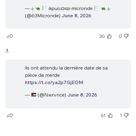
— ⏚
ǝpuoɹɔıɯ-micronde
⏚
(@63Micronde)
June 8, 2026
30
0
3.
ils ont attendu la dernière date de sa
pièce de merde
https://t.co/ya2p7GjEOM
—
(@Nwrvnce)
June 8, 2026
61
1