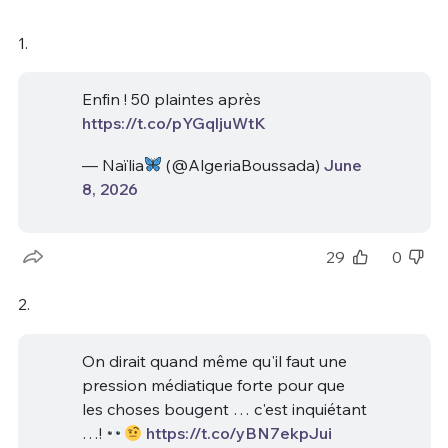
1.
Enfin ! 50 plaintes après
https://t.co/pYGqljuWtK
— Naïlia
(@AlgeriaBoussada)
June
8, 2026
29
0
2.
On dirait quand même qu'il faut une
pression médiatique forte pour que
les choses bougent … c'est inquiétant
…!
https://t.co/yBN7ekpJui