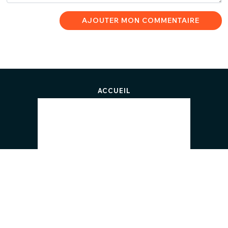
AJOUTER MON COMMENTAIRE
ACCUEIL
QUI SOMMES-NOUS ?
PARTENARIATS
NOUS CONTACTER
FAQ
SOCIAL MEDIA
TOP 100