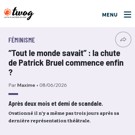
MENU
FERMER
FERMER
Bienvenue !
VOTRE PARTICIPATION
FÉMINISME
Que souhaitez-vous proposer ?
JE M'INSCRIS
“Tout le monde savait” : la chute
PSEUDO
*
Quelques tweets
de Patrick Bruel commence enfin
Connexion
?
EMAIL
*
C'EST PARTI
PSEUDO
Par
Maxime
•
08/06/2026
Ma propre sélection
PASSWORD
*
Après deux mois et demi de scandale.
Mot de passe perdu ?
MOT DE PASSE
Ovationné il n’y a même pas trois jours après sa
M'INSCRIRE
dernière représentation théâtrale.
ME CONNECTER
JE M'INSCRIS
CONNEXION